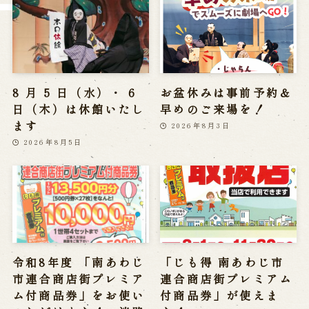
8 月 5 日（水）・ 6
お盆休みは事前予約＆
日（木）は休館いたし
早めのご来場を！
ます
2026年8月3日
2026年8月5日
令和8年度 「南あわじ
「じも得 南あわじ市
市連合商店街プレミア
連合商店街プレミアム
ム付商品券」をお使い
付商品券」が使えま