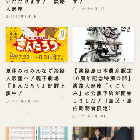
いただけます！ 淡路
す！
人形座
2026年8月1日
2026年8月1日
夏休みはみんなで淡路
【淡路島日本遺産認定
人形座へ！親子劇場
10周年記念特別公開】
『きんたろう』好評上
淡路人形座「くにう
演中！
み」の公演予約が開始
しました！（島民・島
2026年7月28日
内勤務者限定）
2026年7月28日