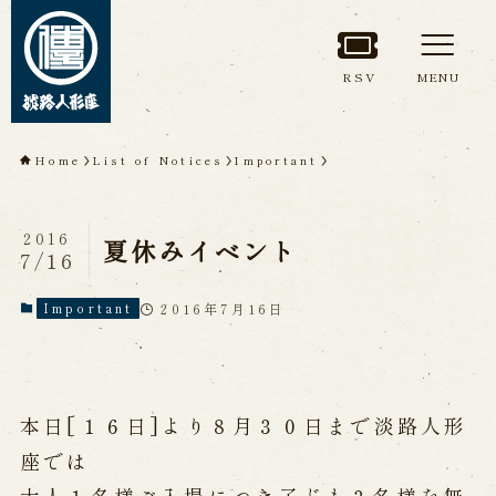
RSV
MENU
TOP
Home
List of Notices
Important
About Awaji
Ningyoza(Awaji Puppet
2016
夏休みイベント
7/16
Theater)
2016年7月16日
Important
About ’Awaji Ningyoza'
Members
Living National Treasure, the late
Master Tsuruzawa Tomoji
Origin of the Awaji Ningyoza
People trained at the Awaji
本日[１６日]より８月３０日まで淡路人形
Ningyoza
Inheriting Awaji Ningyo Joruri
座では