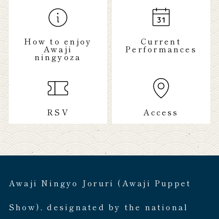
How to enjoy
Current
Awaji
Performances
ningyoza
RSV
Access
Awaji Ningyo Joruri (Awaji Puppet
Show), designated by the national