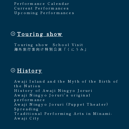
Performance Calendar
Current Performances
Upcoming Performances
Touring show
Touring show
School Visit
海外旅行客向け特別公演「くにうみ」
History
Awaji Island and the Myth of the Birth of
the Nation
History of Awaji Ningyo Joruri
Awaji Ningyo Joruri's original
performance
Awaji Ningyo Joruri (Puppet Theater)
Spreading
Traditional Performing Arts in Minami-
Awaji City