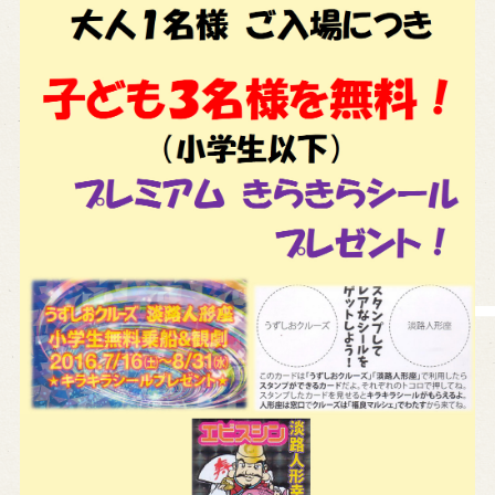
History of Awaji Ningyo Joruri
Awaji Ningyo Joruri's original
performance
Awaji Ningyo Joruri (Puppet
Theater) Spreading
Traditional Performing Arts in
Minami-Awaji City
Usage Info
Opening Dates and Admission
Access
Indoor Introduction
Contact Us
FAQ
Email us
Call us