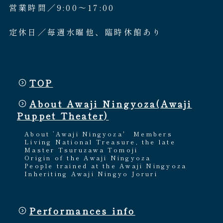
営業時間／9:00〜17:00
定休日／毎週水曜他、臨時休館あり
TOP
About Awaji Ningyoza(Awaji
Puppet Theater)
About ’Awaji Ningyoza'
Members
Living National Treasure, the late
Master Tsuruzawa Tomoji
Origin of the Awaji Ningyoza
People trained at the Awaji Ningyoza
Inheriting Awaji Ningyo Joruri
Performances info