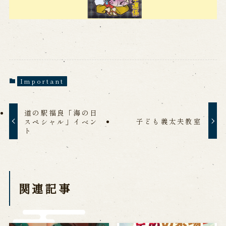
Reservation
Online Reservation
Reservation via e-mail form
Phone Reservations
Important
求人情報
道の駅福良「海の日
子ども義太夫教室
スペシャル」イベン
※株式会社うずのくに南あわじの求人情報ページへ移動します
ト
関連施設
関連記事
通販サイトうずのくに
道の駅うずしお
うずの丘大鳴門橋記念館