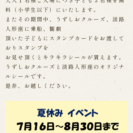
大人１名様ご入場につき子ども３名様を無
料（小学生以下）にいたします。
Performances info
またその期間中、うずしおクルーズ、淡路
人形座に乗船、観劇
Performance Calendar
Current Performances
頂いた子どもにスタンプカードをお渡して
Upcoming Performances
おりスタンプを
お見せ頂くとキラキラシールが貰えます。
うずしおクルーズと淡路人形座のオリジナ
Touring show
ルシールです。
Touring show
School Visit
是非、お越しください。
海外旅行客向け特別公演「くにうみ」
History
Awaji Island and the Myth of the
Birth of the Nation