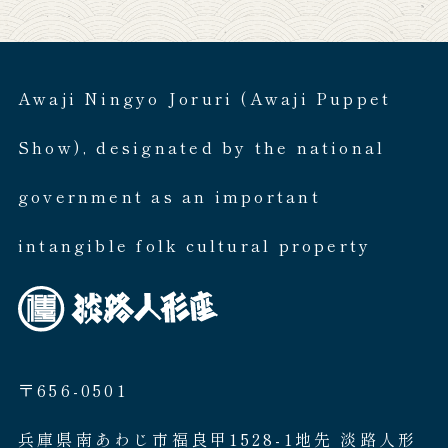
Awaji Ningyo Joruri (Awaji Puppet
Show), designated by the national
government as an important
intangible folk cultural property
〒656-0501
兵庫県南あわじ市福良甲1528-1地先 淡路人形