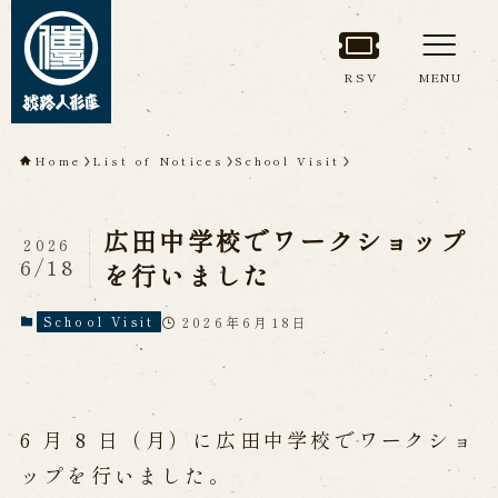
RSV
MENU
TOP
Home
List of Notices
School Visit
About Awaji
広田中学校でワークショップ
Ningyoza(Awaji Puppet
2026
6/18
を行いました
Theater)
2026年6月18日
School Visit
About ’Awaji Ningyoza'
Members
Living National Treasure, the late
Master Tsuruzawa Tomoji
Origin of the Awaji Ningyoza
People trained at the Awaji
6 月 8 日（月）に広田中学校でワークショ
Ningyoza
Inheriting Awaji Ningyo Joruri
ップを行いました。