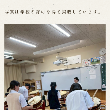
写真は学校の許可を得て掲載しています。
Performances info
Performance Calendar
Current Performances
Upcoming Performances
Touring show
Touring show
School Visit
海外旅行客向け特別公演「くにうみ」
History
Awaji Island and the Myth of the
Birth of the Nation