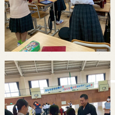
History of Awaji Ningyo Joruri
Awaji Ningyo Joruri's original
performance
Awaji Ningyo Joruri (Puppet
Theater) Spreading
Traditional Performing Arts in
Minami-Awaji City
Usage Info
Opening Dates and Admission
Access
Indoor Introduction
Contact Us
FAQ
Email us
Call us