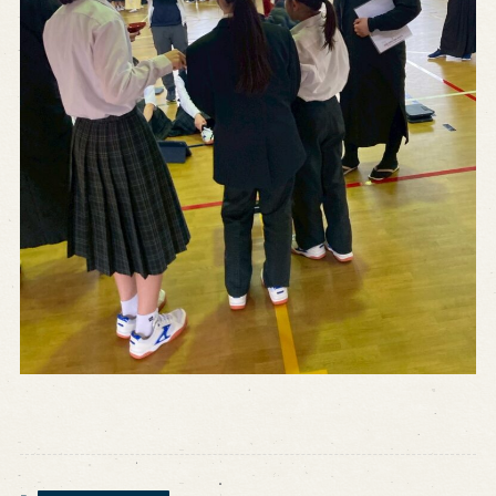
Reservation
Online Reservation
Reservation via e-mail form
Phone Reservations
求人情報
※株式会社うずのくに南あわじの求人情報ページへ移動します
関連施設
通販サイトうずのくに
道の駅うずしお
うずの丘大鳴門橋記念館