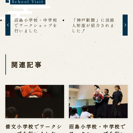
School Visit
沼島小学校・中学校
「神戸新聞」に淡路
でワークショップを
人形座が紹介されま
行いました
した！
関連記事
倭文小学校でワークシ
沼島小学校・中学校で