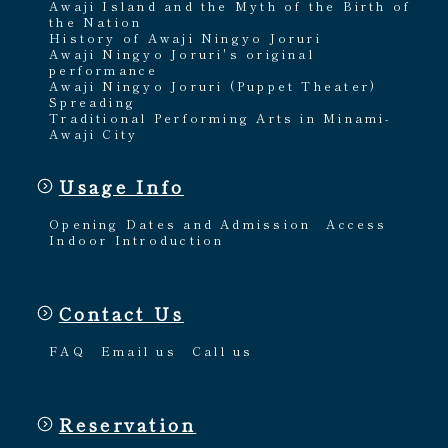
Awaji Island and the Myth of the Birth of
the Nation
History of Awaji Ningyo Joruri
Awaji Ningyo Joruri's original
performance
Awaji Ningyo Joruri (Puppet Theater)
Spreading
Traditional Performing Arts in Minami-
Awaji City
Usage Info
Opening Dates and Admission
Access
Indoor Introduction
Contact Us
FAQ
Email us
Call us
Reservation