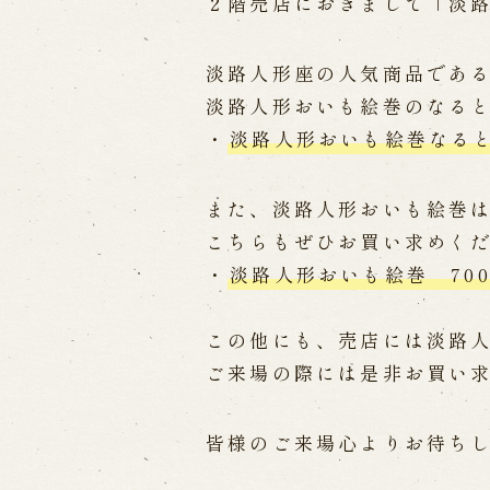
Performances info
２階売店におきまして「淡
Performance Calendar
Curr
淡路人形座の人気商品であ
Upcoming Performances
淡路人形おいも絵巻のなる
・
淡路人形おいも絵巻なると
Touring show
また、淡路人形おいも絵巻
Touring show
School Visit
こちらもぜひお買い求めく
海外旅行客向け特別公演「くにうみ
・
淡路人形おいも絵巻 70
History
この他にも、売店には淡路
ご来場の際には是非お買い
Awaji Island and the Myth of
Nation
History of Awaji Ningyo Joru
皆様のご来場心よりお待ち
Awaji Ningyo Joruri's origi
Awaji Ningyo Joruri (Puppet