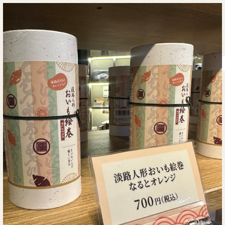
 in Minami-Awaji