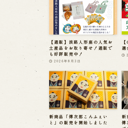
【通販】淡路人形座の人気お
【
土産品をお取り寄せ！通販で
選
も好評販売中！
2026年8月3日
新商品「傅次郎こんふぇい
新
と」の販売を開始しました
傅