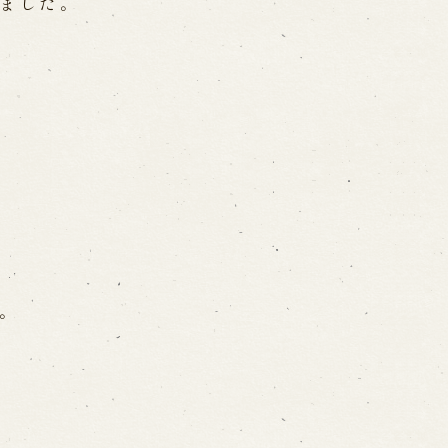
ました。
on
-mail form
ns
の求人情報ページへ移動します
。
館