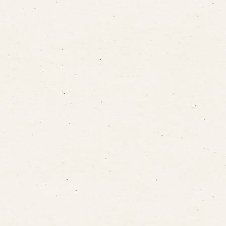
Traditional Performing Arts
City