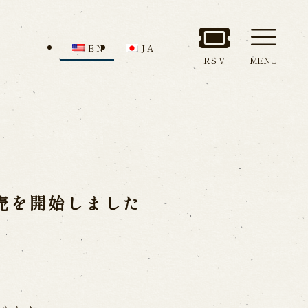
EN
JA
RSV
MENU
nd Admission
Access
ion
売を開始しました
all us