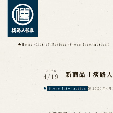
TOP
Home
List of Notices
Store Information
About Awaji Ningyoz
Theater)
About ’Awaji Ningyoza'
Me
2026
Living National Treasure, t
新商品「淡路
4/19
Tsuruzawa Tomoji
Origin of the Awaji Ningyoz
People trained at the Awaji
2026年4月
Store Information
Inheriting Awaji Ningyo Joru