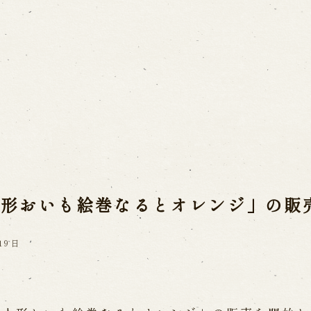
Usage Info
a(Awaji Puppet
Opening Dates a
Indoor Introduct
mbers
he late Master
人形おいも絵巻なるとオレンジ」の販
Contact Us
a
FAQ
Email us
C
 Ningyoza
19日
ri
Reservation