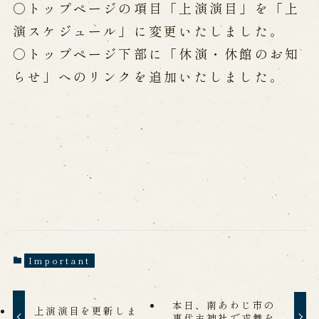
○トップページの項目「上演演目」を「上
演スケジュール」に変更いたしました。
Performances info
○トップページ下部に「休演・休館のお知
Performance Calendar
らせ」へのリンクを追加いたしました。
Current Performances
Upcoming Performances
Touring show
Touring show
School Visit
海外旅行客向け特別公演「くにうみ」
Important
History
Awaji Island and the Myth of the
本日、南あわじ市の
上演演目を更新しま
事代主神社で戎舞を
Birth of the Nation