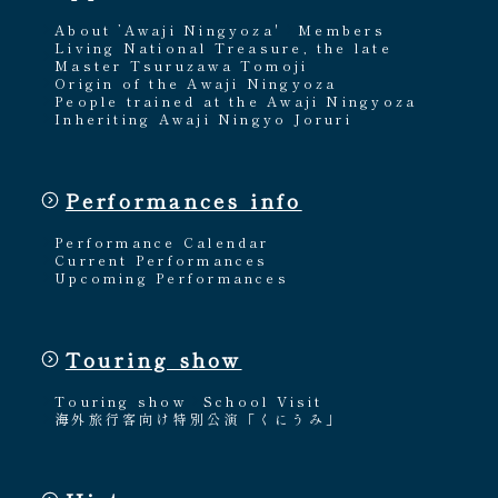
About ’Awaji Ningyoza'
Members
Living National Treasure, the late
Master Tsuruzawa Tomoji
Origin of the Awaji Ningyoza
People trained at the Awaji Ningyoza
Inheriting Awaji Ningyo Joruri
Performances info
Performance Calendar
Current Performances
Upcoming Performances
Touring show
Touring show
School Visit
海外旅行客向け特別公演「くにうみ」