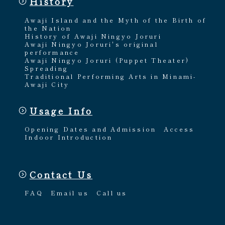
History
Awaji Island and the Myth of the Birth of
the Nation
History of Awaji Ningyo Joruri
Awaji Ningyo Joruri's original
performance
Awaji Ningyo Joruri (Puppet Theater)
Spreading
Traditional Performing Arts in Minami-
Awaji City
Usage Info
Opening Dates and Admission
Access
Indoor Introduction
Contact Us
FAQ
Email us
Call us