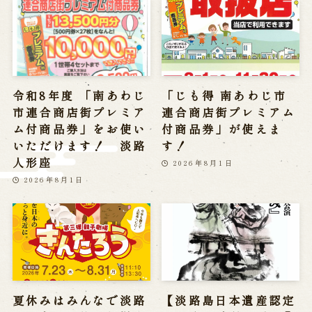
Reservation
Online Reservation
Reservation via e-mail form
Phone Reservations
令和8年度 「南あわじ
「じも得 南あわじ市
市連合商店街プレミア
連合商店街プレミアム
ム付商品券」をお使い
付商品券」が使えま
求人情報
いただけます！ 淡路
す！
人形座
2026年8月1日
※株式会社うずのくに南あわじの求人情報ページへ移動します
2026年8月1日
関連施設
通販サイトうずのくに
道の駅うずしお
うずの丘大鳴門橋記念館
夏休みはみんなで淡路
【淡路島日本遺産認定