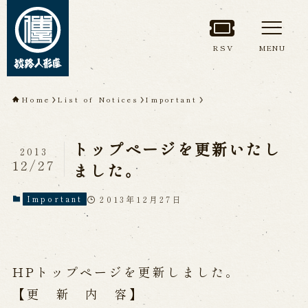
RSV
MENU
TOP
Home
List of Notices
Important
About Awaji
トップページを更新いたし
Ningyoza(Awaji Puppet
2013
12/27
ました。
Theater)
2013年12月27日
Important
About ’Awaji Ningyoza'
Members
Living National Treasure, the late
Master Tsuruzawa Tomoji
Origin of the Awaji Ningyoza
People trained at the Awaji
HPトップページを更新しました。
Ningyoza
Inheriting Awaji Ningyo Joruri
【更 新 内 容】