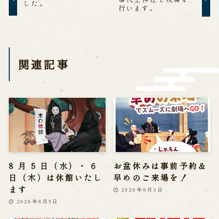
した。
行います。
History of Awaji Ningyo Joruri
Awaji Ningyo Joruri's original
performance
Awaji Ningyo Joruri (Puppet
Theater) Spreading
Traditional Performing Arts in
関連記事
Minami-Awaji City
Usage Info
Opening Dates and Admission
Access
Indoor Introduction
8 月 5 日（水）・ 6
お盆休みは事前予約＆
Contact Us
日（木）は休館いたし
早めのご来場を！
ます
2026年8月3日
FAQ
Email us
Call us
2026年8月5日