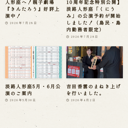
人形座へ！親子劇場
10周年記念特別公開】
『きんたろう』好評上
淡路人形座「くにう
演中！
み」の公演予約が開始
しました！（島民・島
2026年7月28日
内勤務者限定）
2026年7月28日
淡路人形座5月・6月公
吉田香雲のまねき上げ
演のご案内
を行いました。
2026年5月30日
2026年4月2日