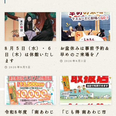
Reservation
Online Reservation
Reservation via e-mail form
Phone Reservations
8 月 5 日（水）・ 6
お盆休みは事前予約＆
求人情報
日（木）は休館いたし
早めのご来場を！
ます
2026年8月3日
※株式会社うずのくに南あわじの求人情報ページへ移動します
2026年8月5日
関連施設
通販サイトうずのくに
道の駅うずしお
うずの丘大鳴門橋記念館
令和8年度 「南あわじ
「じも得 南あわじ市