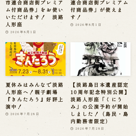
市連合商店街プレミア
連合商店街プレミアム
ム付商品券」をお使い
付商品券」が使えま
いただけます！ 淡路
す！
人形座
2026年8月1日
2026年8月1日
夏休みはみんなで淡路
【淡路島日本遺産認定
人形座へ！親子劇場
10周年記念特別公開】
『きんたろう』好評上
淡路人形座「くにう
演中！
み」の公演予約が開始
しました！（島民・島
2026年7月28日
内勤務者限定）
2026年7月28日