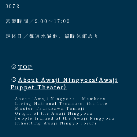
3072
営業時間／9:00〜17:00
定休日／毎週水曜他、臨時休館あり
TOP
About Awaji Ningyoza(Awaji
Puppet Theater)
About ’Awaji Ningyoza'
Members
Living National Treasure, the late
Master Tsuruzawa Tomoji
Origin of the Awaji Ningyoza
People trained at the Awaji Ningyoza
Inheriting Awaji Ningyo Joruri