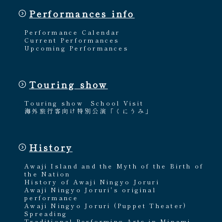
Performances info
Performance Calendar
Current Performances
Upcoming Performances
Touring show
Touring show
School Visit
海外旅行客向け特別公演「くにうみ」
History
Awaji Island and the Myth of the Birth of
the Nation
History of Awaji Ningyo Joruri
Awaji Ningyo Joruri's original
performance
Awaji Ningyo Joruri (Puppet Theater)
Spreading
Traditional Performing Arts in Minami-