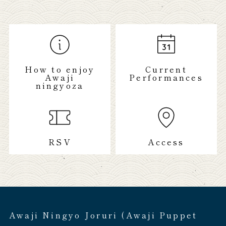
How to enjoy
Current
Awaji
Performances
ningyoza
RSV
Access
Awaji Ningyo Joruri (Awaji Puppet