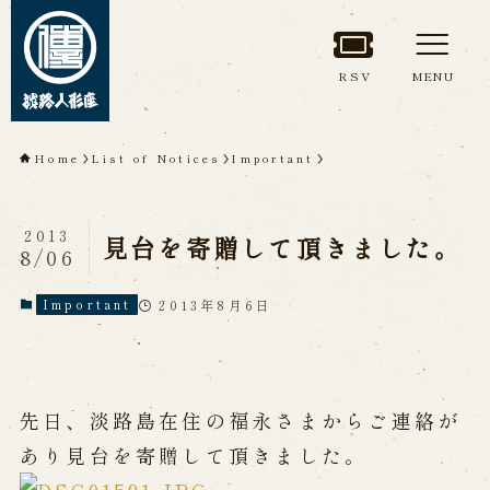
RSV
MENU
TOP
Home
List of Notices
Important
About Awaji
Ningyoza(Awaji Puppet
2013
見台を寄贈して頂きました。
8/06
Theater)
2013年8月6日
Important
About ’Awaji Ningyoza'
Members
Living National Treasure, the late
Master Tsuruzawa Tomoji
Origin of the Awaji Ningyoza
People trained at the Awaji
先日、淡路島在住の福永さまからご連絡が
Ningyoza
Inheriting Awaji Ningyo Joruri
あり見台を寄贈して頂きました。