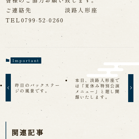
皆様のご協力お願い致します。
History of Awaji Ningyo Joruri
ご連絡先 淡路人形座
Awaji Ningyo Joruri's original
performance
TEL0799-52-0260
Awaji Ningyo Joruri (Puppet
Theater) Spreading
Traditional Performing Arts in
Minami-Awaji City
Usage Info
Important
Opening Dates and Admission
本日、淡路人形座で
Access
Indoor Introduction
昨日のバックステー
は「夏休み特別公演
ジの風景です。
メニュー」と題し開
館いたします。
Contact Us
FAQ
Email us
Call us
関連記事