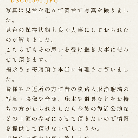
写真は見台を組んで舞台で写真を撮りまし
Performances info
た。
見台の保存状態も良く大事にしておられた
Performance Calendar
Current Performances
のが解りました。
Upcoming Performances
こちらでもその思いを受け継ぎ大事に使わ
せて頂きます。
福永さま寄贈頂き本当に有難うございまし
Touring show
た。
Touring show
School Visit
皆様やご近所の方で昔の淡路人形浄瑠璃の
海外旅行客向け特別公演「くにうみ」
写真・映像や音源、床本や道具などをお持
ちの方がおられましたら今後の復活公演な
History
どの上演の参考にさせて頂きたいので情報
を提供して頂けないでしょうか。
Awaji Island and the Myth of the
Birth of the Nation