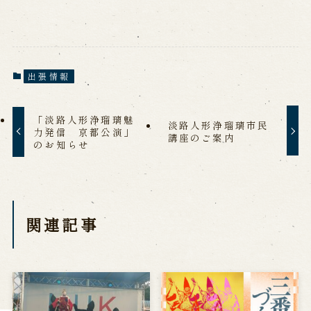
Reservation
Online Reservation
Reservation via e-mail form
出張情報
Phone Reservations
「淡路人形浄瑠璃魅
淡路人形浄瑠璃市民
力発信 京都公演」
講座のご案内
求人情報
のお知らせ
※株式会社うずのくに南あわじの求人情報ページへ移動します
関連記事
関連施設
通販サイトうずのくに
道の駅うずしお
うずの丘大鳴門橋記念館