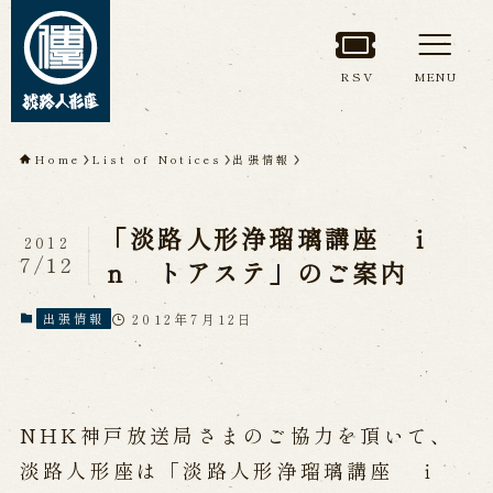
RSV
MENU
TOP
Home
List of Notices
出張情報
About Awaji
「淡路人形浄瑠璃講座 ｉ
Ningyoza(Awaji Puppet
2012
7/12
ｎ トアステ」のご案内
Theater)
2012年7月12日
出張情報
About ’Awaji Ningyoza'
Members
Living National Treasure, the late
Master Tsuruzawa Tomoji
Origin of the Awaji Ningyoza
People trained at the Awaji
NHK神戸放送局さまのご協力を頂いて、
Ningyoza
Inheriting Awaji Ningyo Joruri
淡路人形座は「淡路人形浄瑠璃講座 ｉ