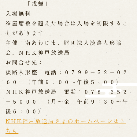
「戎舞」
History of Awaji Ningyo Joruri
Awaji Ningyo Joruri's original
入場無料
performance
※座席数を超えた場合は入場を制限するこ
Awaji Ningyo Joruri (Puppet
Theater) Spreading
とがあります
Traditional Performing Arts in
主催：南あわじ市、財団法人淡路人形協
Minami-Awaji City
会、ＮＨＫ神戸放送局
Usage Info
お問合せ先：
淡路人形座 電話：０７９９－５２－０２
Opening Dates and Admission
Access
Indoor Introduction
６０ （午前９：００～午後５：００）
ＮＨＫ神戸放送局 電話：０７８－２５２
－５０００ （月～金 午前９：３０～午
Contact Us
後６：００）
NHK神戸放送局さまのホームページはこ
FAQ
Email us
Call us
ちら