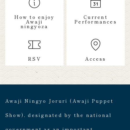
How to enjoy
Current
Awaji
Performances
ningyoza
RSV
Access
Awaji Ningyo Joruri (Awaji Puppet
Show), designated by the national
government as an important