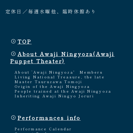
定休日／毎週水曜他、臨時休館あり
TOP
About Awaji Ningyoza(Awaji
Puppet Theater)
About ’Awaji Ningyoza'
Members
Living National Treasure, the late
Master Tsuruzawa Tomoji
Origin of the Awaji Ningyoza
People trained at the Awaji Ningyoza
Inheriting Awaji Ningyo Joruri
Performances info
Performance Calendar