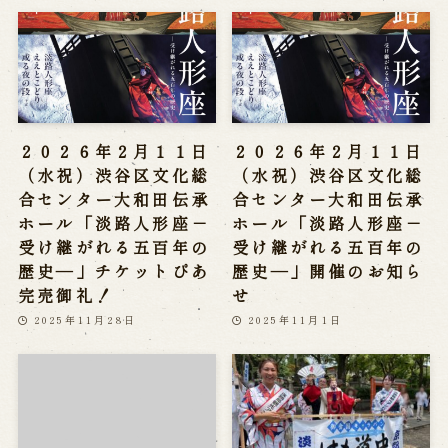
２０２６年２月１１日
２０２６年２月１１日
（水祝）渋谷区文化総
（水祝）渋谷区文化総
合センター大和田伝承
合センター大和田伝承
ホール「淡路人形座－
ホール「淡路人形座－
受け継がれる五百年の
受け継がれる五百年の
歴史―」チケットぴあ
歴史―」開催のお知ら
完売御礼！
せ
2025年11月28日
2025年11月1日