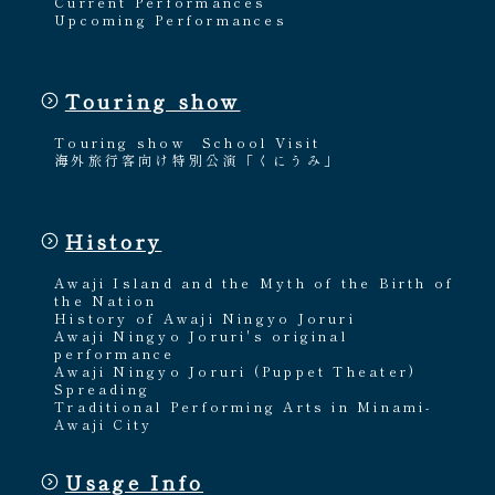
Current Performances
Upcoming Performances
Touring show
Touring show
School Visit
海外旅行客向け特別公演「くにうみ」
History
Awaji Island and the Myth of the Birth of
the Nation
History of Awaji Ningyo Joruri
Awaji Ningyo Joruri's original
performance
Awaji Ningyo Joruri (Puppet Theater)
Spreading
Traditional Performing Arts in Minami-
Awaji City
Usage Info