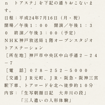
ｎ トアステ」を下記の通りおこないま
す。
Performances info
日程：平成24年7月16日（月・祝）
Performance Calendar
開場／午後１：００ 開演／午後１：３
Current Performances
０ 終演／午後３：００（予定）
Upcoming Performances
ＮＨＫ神戸放送局１階オープンスタジオ
トアステーション
Touring show
［所在地］神戸市中央区中山手通２－２４
－７
Touring show
School Visit
海外旅行客向け特別公演「くにうみ」
［電 話］０７８－２５２－５０００
［交通］ＪＲ元町、ＪＲ・阪急・阪神三宮
駅下車、トアロードを北へ徒歩約１０分
History
内容：「生写朝顔日記 大井川の段」
「三人遣いの人形体験」
Awaji Island and the Myth of the
Birth of the Nation