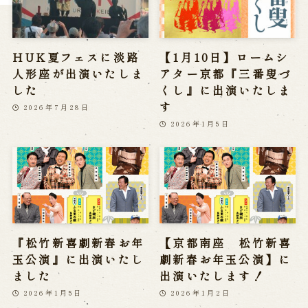
HUK夏フェスに淡路
【1月10日】ロームシ
人形座が出演いたしま
アター京都『三番叟づ
した
くし』に出演いたしま
す
2026年7月28日
2026年1月5日
『松竹新喜劇新春お年
【京都南座 松竹新喜
玉公演』に出演いたし
劇新春お年玉公演】に
ました
出演いたします！
2026年1月5日
2026年1月2日