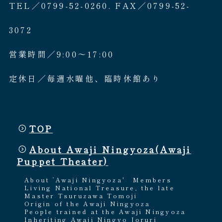
TEL／0799-52-0260. FAX／0799-52-
3072
営業時間／9:00〜17:00
定休日／毎週水曜他、臨時休館あり
TOP
About Awaji Ningyoza(Awaji
Puppet Theater)
About ’Awaji Ningyoza'
Members
Living National Treasure, the late
Master Tsuruzawa Tomoji
Origin of the Awaji Ningyoza
People trained at the Awaji Ningyoza
Inheriting Awaji Ningyo Joruri