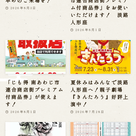
早めのご来場を！
市連合商店街プレミア
ム付商品券」をお使い
2026年8月3日
Reservation
いただけます！ 淡路
人形座
Online Reservation
2026年8月1日
Reservation via e-mail form
Phone Reservations
求人情報
※株式会社うずのくに南あわじの求人情報ページへ移動します
「じも得 南あわじ市
夏休みはみんなで淡路
連合商店街プレミアム
人形座へ！親子劇場
付商品券」が使えま
『きんたろう』好評上
関連施設
す！
演中！
2026年8月1日
2026年7月28日
通販サイトうずのくに
道の駅うずしお
うずの丘大鳴門橋記念館