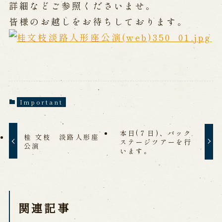
詳細などご参照くださいませ。
皆様のお越しをお待ちしております。
Performances info
Performance Calendar
Current Performances
Upcoming Performances
Important
Touring show
本日(７日)、バック
Touring show
School Visit
桂 文枝 淡路人形座
ステージツアーを行
海外旅行客向け特別公演「くにうみ」
公演
います。
History
関連記事
Awaji Island and the Myth of the
Birth of the Nation