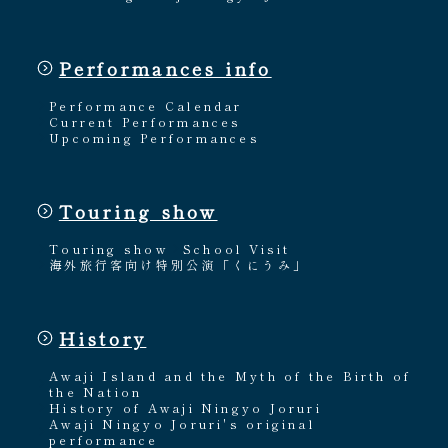
Performances info
Performance Calendar
Current Performances
Upcoming Performances
Touring show
Touring show
School Visit
海外旅行客向け特別公演「くにうみ」
History
Awaji Island and the Myth of the Birth of
the Nation
History of Awaji Ningyo Joruri
Awaji Ningyo Joruri's original
performance