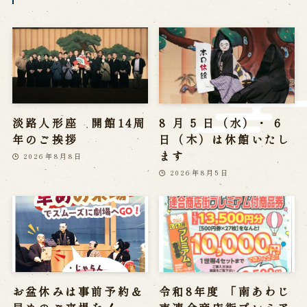
History of Awaji Ningyo Joruri
Awaji Ningyo Joruri's original
performance
Awaji Ningyo Joruri (Puppet
Theater) Spreading
Traditional Performing Arts in
Minami-Awaji City
淡路人形座 開館14周
8 月 5 日（水）・ 6
Usage Info
年のご挨拶
日（木）は休館いたし
ます
2026年8月8日
Opening Dates and Admission
2026年8月5日
Access
Indoor Introduction
Contact Us
FAQ
Email us
Call us
お盆休みは事前予約＆
令和8年度 「南あわじ