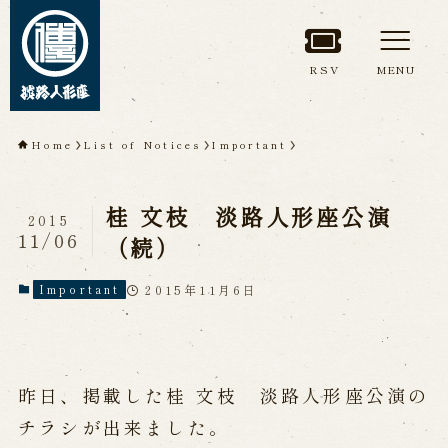
RSV
MENU
TOP
Home
List of Notices
Important
About Awaji
桂 文枝 淡路人形座公演
Ningyoza(Awaji Puppet
2015
11/06
（続）
Theater)
2015年11月6日
Important
About ’Awaji Ningyoza'
Members
Living National Treasure, the late
Master Tsuruzawa Tomoji
Origin of the Awaji Ningyoza
People trained at the Awaji
昨日、掲載した桂 文枝 淡路人形座公演の
Ningyoza
Inheriting Awaji Ningyo Joruri
チラシが出来ました。