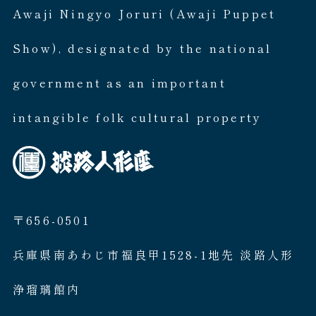
Awaji Ningyo Joruri (Awaji Puppet
Show), designated by the national
government as an important
intangible folk cultural property
〒656-0501
兵庫県南あわじ市福良甲1528-1地先 淡路人形
浄瑠璃館内