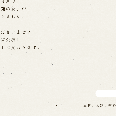
た４月の
Online Reservati
泉苑の段」が
Reservation via e
ent Performances
迎えました。
Phone Reservatio
くださいませ！
求人情報
通常公演は
段」に変わります。
※株式会社うずのくに南あわじ
」
関連施設
通販サイトうずのくに
道の駅うずしお
 the Birth of the
うずの丘大鳴門橋記念
ri
本日、淡路人形
nal performance
 Theater) Spreading