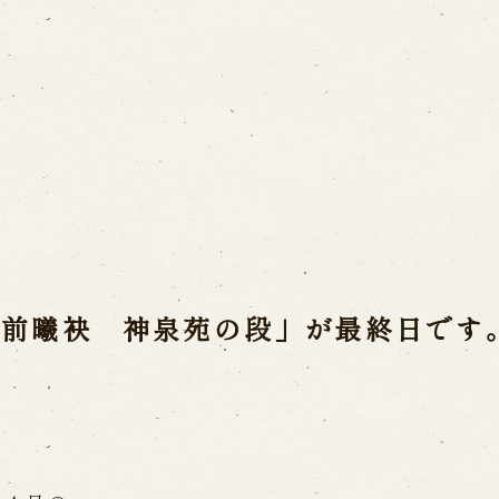
Usage Info
a(Awaji Puppet
Opening Dates a
Indoor Introduct
mbers
he late Master
藻前曦袂 神泉苑の段」が最終日です
Contact Us
a
FAQ
Email us
C
 Ningyoza
ri
Reservation