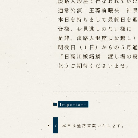
Performances info
淡路人形座で行なわれてい
通常公演「玉藻前曦袂 神
Performance Calendar
Curr
本日を持ちまして最終日を
Upcoming Performances
皆様、お見逃しのない様に
是非、淡路人形座にお越し
明後日（１日）からの５月
Touring show
「日高川嫉妬鱗 渡し場の
Touring show
School Visit
乞うご期待くださいませ。
海外旅行客向け特別公演「くにうみ
History
Important
Awaji Island and the Myth of
Nation
History of Awaji Ningyo Joru
本日は通常営業いたします。
Awaji Ningyo Joruri's origi
Awaji Ningyo Joruri (Puppet