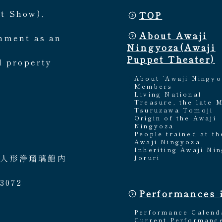
et Show),
TOP
About Awaji
rnment as an
Ningyoza(Awaji
Puppet Theater)
l property
About ’Awaji Ningyo
Members
Living National
Treasure, the late 
Tsuruzawa Tomoji
Origin of the Awaji
Ningyoza
People trained at th
Awaji Ningyoza
Inheriting Awaji Ni
路人形浄瑠璃館内
Joruri
3072
Performances 
Performance Calend
Current Performanc