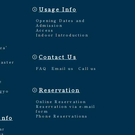
Usage Info
Opening Dates and
Admission
Access
Indoor Introduction
za'
Contact Us
Master
FAQ
Email us
Call us
e
Reservation
ngyo
Online Reservation
Reservation via e-mail
form
Phone Reservations
info
ar
es