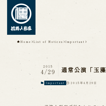
TOP
Home
List of Notices
Important
About Awaji Ningyoz
Theater)
About ’Awaji Ningyoza'
Me
2015
Living National Treasure, t
通常公演「玉
4/29
Tsuruzawa Tomoji
Origin of the Awaji Ningyoz
People trained at the Awaji
2015年4月29日
Important
Inheriting Awaji Ningyo Joru