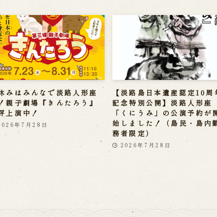
休みはみんなで淡路人形座
【淡路島日本遺産認定10周
！親子劇場『きんたろう』
記念特別公開】淡路人形座
評上演中！
「くにうみ」の公演予約が
始しました！（島民・島内
2026年7月28日
務者限定）
2026年7月28日