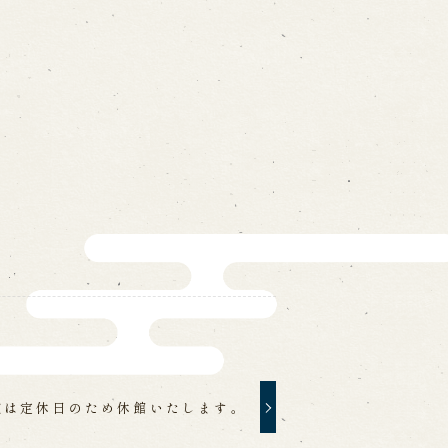
on
-mail form
ns
の求人情報ページへ移動します
館
座は定休日のため休館いたします。