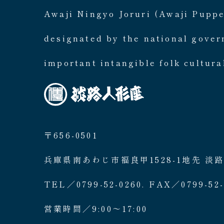
Awaji Ningyo Joruri (Awaji Pupp
designated by the national gove
important intangible folk cultura
〒656-0501
兵庫県南あわじ市福良甲1528-1地先 淡
TEL／0799-52-0260. FAX／0799-52-
営業時間／9:00〜17:00