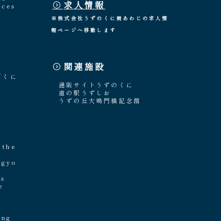
求人情報
nces
※株式会社うずのくに南あわじの求人情
報ページへ移動します
関連施設
「くに
通販サイトうずのくに
道の駅うずしお
うずの丘大鳴門橋記念館
e
 the
ngyo
's
e
ing