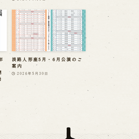
年
淡路人形座5月・6月公演のご
案内
開
2026年5月30日
勤