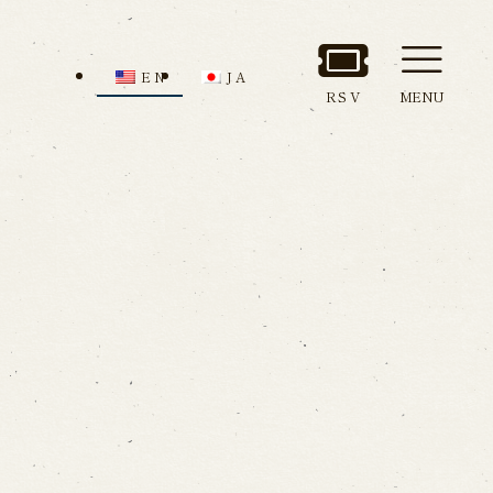
EN
JA
RSV
MENU
nd Admission
Access
ion
。
all us