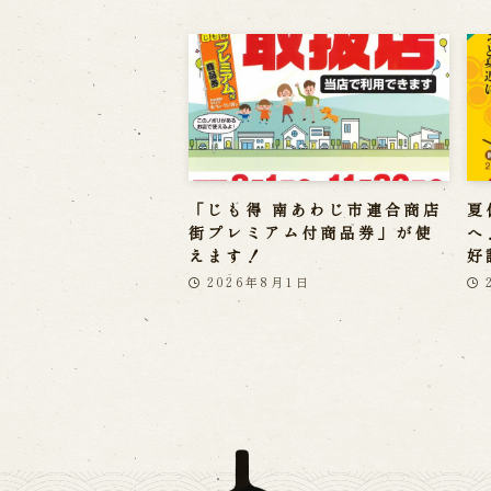
「じも得 南あわじ市連合商店
夏
街プレミアム付商品券」が使
へ
えます！
好
2026年8月1日