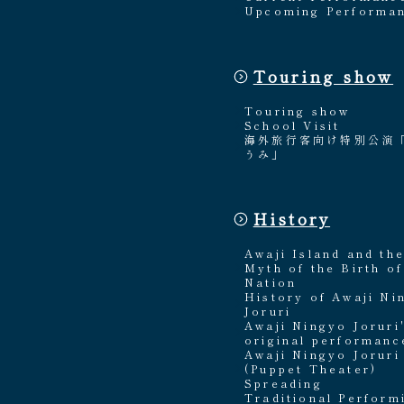
Upcoming Performa
Touring show
Touring show
School Visit
海外旅行客向け特別公演
うみ」
History
Awaji Island and th
Myth of the Birth of
Nation
History of Awaji Ni
Joruri
Awaji Ningyo Joruri
original performanc
Awaji Ningyo Joruri
(Puppet Theater)
Spreading
Traditional Perform