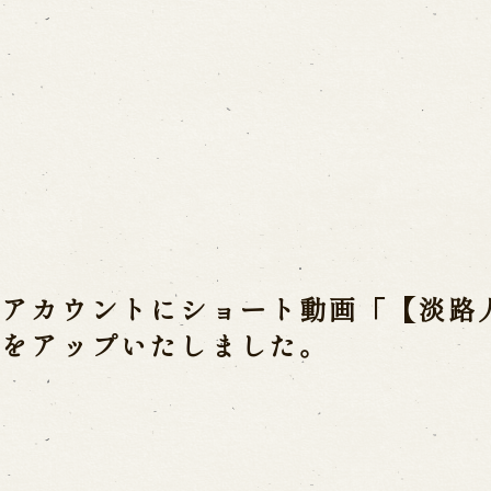
Usage Info
a(Awaji Puppet
Opening Dates a
Indoor Introduct
mbers
式アカウントにショート動画「【淡路
he late Master
Contact Us
」をアップいたしました。
a
FAQ
Email us
C
 Ningyoza
ri
Reservation