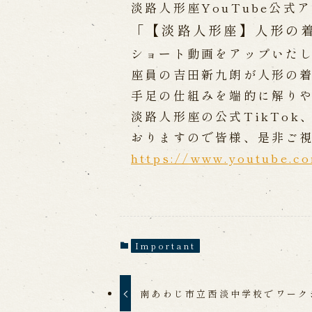
Performances info
淡路人形座YouTube公式
「【淡路人形座】人形の
Performance Calendar
Curr
Upcoming Performances
ショート動画をアップいた
座員の吉田新九朗が人形の
手足の仕組みを端的に解り
Touring show
淡路人形座の公式TikTok、
おりますので皆様、是非ご
Touring show
School Visit
海外旅行客向け特別公演「くにうみ
https://www.youtube.c
History
Important
Awaji Island and the Myth of
Nation
History of Awaji Ningyo Joru
Awaji Ningyo Joruri's origi
南あわじ市立西淡中学校でワーク
Awaji Ningyo Joruri (Puppet