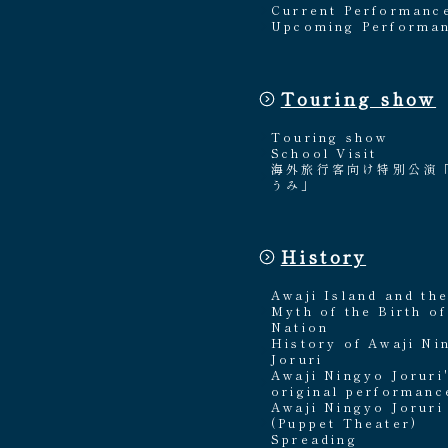
Current Performanc
Upcoming Performa
Touring show
Touring show
School Visit
海外旅行客向け特別公演
うみ」
History
Awaji Island and th
Myth of the Birth of
Nation
History of Awaji Ni
Joruri
Awaji Ningyo Joruri
original performanc
Awaji Ningyo Joruri
(Puppet Theater)
Spreading