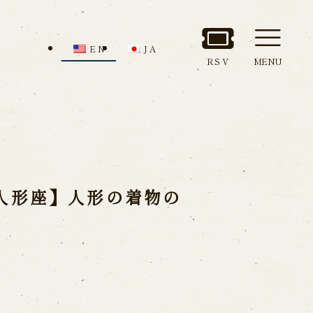
EN
JA
RSV
MENU
nd Admission
Access
ion
人形座】人形の着物の
all us