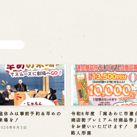
 in Minami-Awaji
盆休みは事前予約＆早めの
令和8年度 「南あわじ市連
来場を！
商店街プレミアム付商品券
をお使いいただけます！ 
2026年8月3日
路人形座