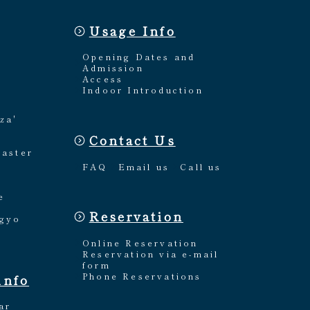
Usage Info
Opening Dates and
Admission
Access
Indoor Introduction
za'
Contact Us
Master
FAQ
Email us
Call us
e
Reservation
ngyo
Online Reservation
Reservation via e-mail
form
Phone Reservations
info
ar