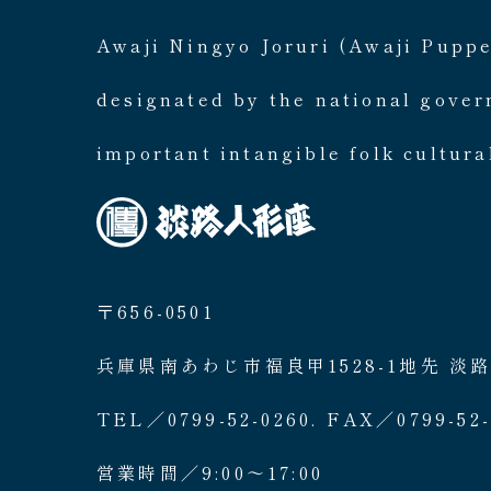
Awaji Ningyo Joruri (Awaji Pupp
designated by the national gove
important intangible folk cultura
〒656-0501
兵庫県南あわじ市福良甲1528-1地先 淡
TEL／0799-52-0260. FAX／0799-52-
営業時間／9:00〜17:00