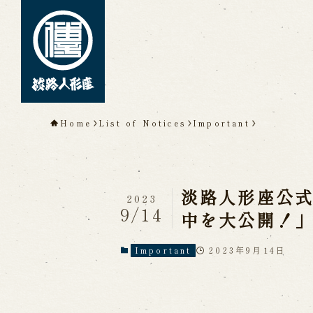
TOP
Home
List of Notices
Important
About Awaji Ningyoz
Theater)
About ’Awaji Ningyoza'
Me
淡路人形座公
Living National Treasure, t
2023
9/14
Tsuruzawa Tomoji
中を大公開！
Origin of the Awaji Ningyoz
People trained at the Awaji
2023年9月14日
Important
Inheriting Awaji Ningyo Joru