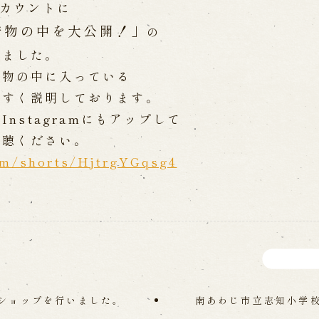
アカウントに
Online Reservati
着物の中を大公開！
」
の
Reservation via e
ent Performances
Phone Reservatio
しました。
着物の中に入っている
やすく説明しております。
求人情報
Instagramにもアップして
※株式会社うずのくに南あわじ
視聴ください。
」
om/shorts/HjtrgYGqsg4
関連施設
通販サイトうずのくに
道の駅うずしお
 the Birth of the
うずの丘大鳴門橋記念
ri
nal performance
ショップを行いました。
南あわじ市立志知小学
 Theater) Spreading