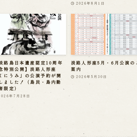
2026年8月1日
淡路島日本遺産認定10周年
淡路人形座5月・6月公演の
念特別公開】淡路人形座
案内
くにうみ」の公演予約が開
2026年5月30日
しました！（島民・島内勤
者限定）
2026年7月28日