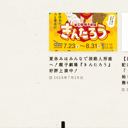
夏休みはみんなで淡路人形座
【
へ！親子劇場『きんたろう』
記
好評上演中！
「
始
2026年7月28日
務