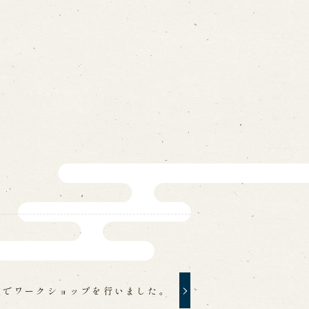
on
-mail form
ns
の求人情報ページへ移動します
館
校でワークショップを行いました。