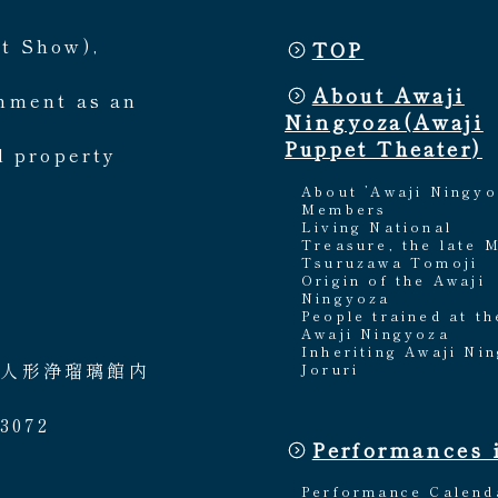
et Show),
TOP
About Awaji
rnment as an
Ningyoza(Awaji
Puppet Theater)
l property
About ’Awaji Ningyo
Members
Living National
Treasure, the late 
Tsuruzawa Tomoji
Origin of the Awaji
Ningyoza
People trained at th
Awaji Ningyoza
Inheriting Awaji Ni
路人形浄瑠璃館内
Joruri
3072
Performances 
Performance Calend