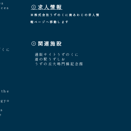
es
求人情報
nces
※株式会社うずのくに南あわじの求人情
報ページへ移動します
関連施設
「くに
通販サイトうずのくに
道の駅うずしお
うずの丘大鳴門橋記念館
e
 the
ngyo
's
e