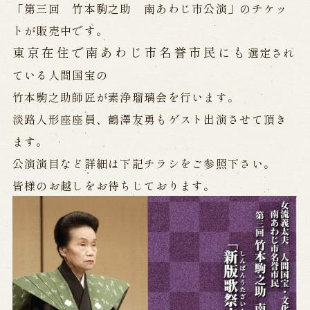
「第三回 竹本駒之助 南あわじ市公演」のチケッ
トが販売中です。
Performances info
東京在住で南あわじ市名誉市民にも
選定され
Performance Calendar
ている人間国宝の
Current Performances
竹本駒之助師匠が素浄瑠璃会を行います。
Upcoming Performances
淡路人形座座員、鶴澤友勇もゲスト出演させて頂き
ます。
Touring show
公演演目など詳細は下記チラシをご参照下さい。
皆様のお越しをお待ちしております。
Touring show
School Visit
海外旅行客向け特別公演「くにうみ」
History
Awaji Island and the Myth of the
Birth of the Nation