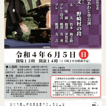
History of Awaji Ningyo Joruri
Awaji Ningyo Joruri's original
performance
Awaji Ningyo Joruri (Puppet
Theater) Spreading
Traditional Performing Arts in
Minami-Awaji City
Usage Info
Opening Dates and Admission
Access
Indoor Introduction
Contact Us
FAQ
Email us
Call us