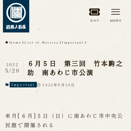
RSV
MENU
TOP
Home
List of Notices
Important
About Awaji
６月５日 第三回 竹本駒之
Ningyoza(Awaji Puppet
2022
5/20
助 南あわじ市公演
Theater)
2022年5月20日
Important
About ’Awaji Ningyoza'
Members
Living National Treasure, the late
Master Tsuruzawa Tomoji
Origin of the Awaji Ningyoza
People trained at the Awaji
来月[６月]５日（日）に南あわじ市中央公
Ningyoza
Inheriting Awaji Ningyo Joruri
民館で開催される