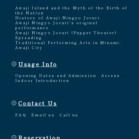
Awaji Island and the Myth of the Birth of
the Nation
History of Awaji Ningyo Joruri
Awaji Ningyo Joruri's original
performance
Awaji Ningyo Joruri (Puppet Theater)
Spreading
Traditional Performing Arts in Minami-
Awaji City
Usage Info
Opening Dates and Admission
Access
Indoor Introduction
Contact Us
FAQ
Email us
Call us
Reservation