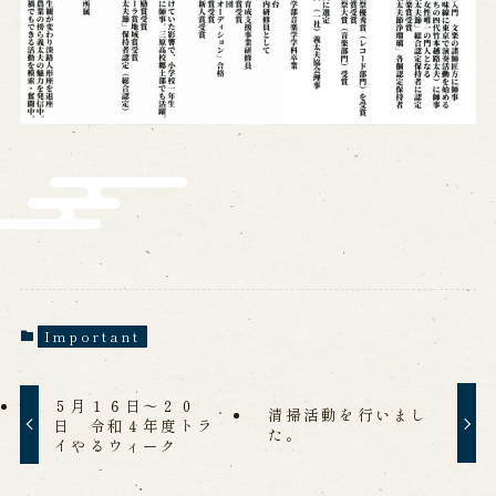
Important
５月１６日～２０
清掃活動を行いまし
日 令和４年度トラ
た。
イやるウィーク