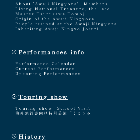
About ’Awaji Ningyoza'
Members
Living National Treasure, the late
Master Tsuruzawa Tomoji
Origin of the Awaji Ningyoza
People trained at the Awaji Ningyoza
Inheriting Awaji Ningyo Joruri
Performances info
Performance Calendar
Current Performances
Upcoming Performances
Touring show
Touring show
School Visit
海外旅行客向け特別公演「くにうみ」
History