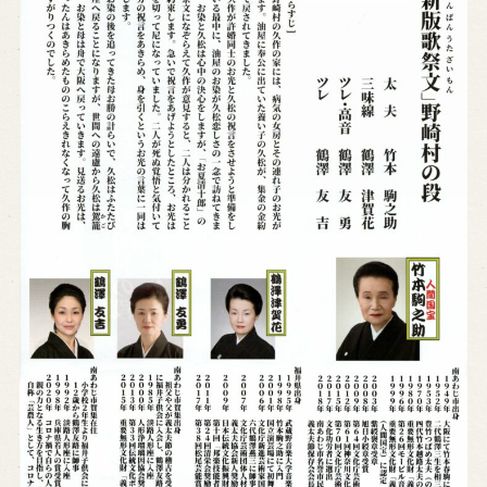
Reservation
Online Reservation
Reservation via e-mail form
Phone Reservations
求人情報
※株式会社うずのくに南あわじの求人情報ページへ移動します
関連施設
通販サイトうずのくに
道の駅うずしお
うずの丘大鳴門橋記念館