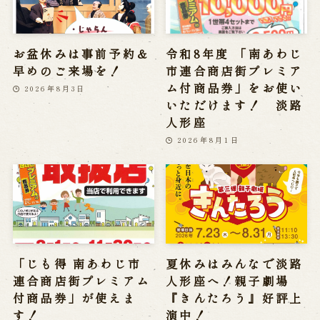
お盆休みは事前予約＆
令和8年度 「南あわじ
早めのご来場を！
市連合商店街プレミア
ム付商品券」をお使い
2026年8月3日
いただけます！ 淡路
人形座
2026年8月1日
「じも得 南あわじ市
夏休みはみんなで淡路
連合商店街プレミアム
人形座へ！親子劇場
付商品券」が使えま
『きんたろう』好評上
す！
演中！