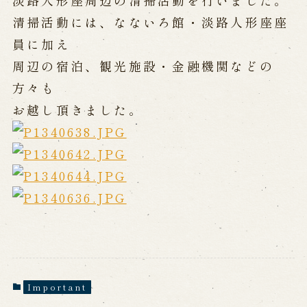
淡路人形座周辺の清掃活動を行いました。
清掃活動には、なないろ館・淡路人形座座
Performances info
員に加え
周辺の宿泊、観光施設・金融機関などの
Performance Calendar
Current Performances
方々も
Upcoming Performances
お越し頂きました。
Touring show
Touring show
School Visit
海外旅行客向け特別公演「くにうみ」
History
Important
Awaji Island and the Myth of the
Birth of the Nation