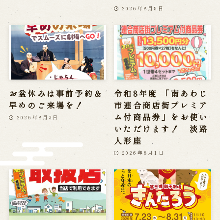
2026年8月5日
Reservation
Online Reservation
Reservation via e-mail form
Phone Reservations
お盆休みは事前予約＆
令和8年度 「南あわじ
求人情報
早めのご来場を！
市連合商店街プレミア
ム付商品券」をお使い
2026年8月3日
※株式会社うずのくに南あわじの求人情報ページへ移動します
いただけます！ 淡路
人形座
2026年8月1日
関連施設
通販サイトうずのくに
道の駅うずしお
うずの丘大鳴門橋記念館