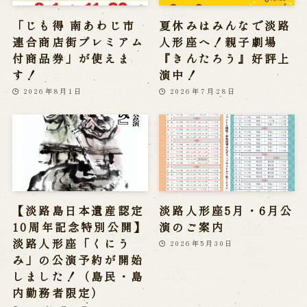
「じも得 南あわじ市
夏休みはみんなで淡路
連合商店街プレミアム
人形座へ！親子劇場
付商品券」が使えま
『きんたろう』好評上
す！
演中！
2026年8月1日
2026年7月28日
【淡路島日本遺産認定
淡路人形座5月・6月公
10周年記念特別公開】
演のご案内
淡路人形座「くにう
2026年5月30日
み」の公演予約が開始
しました！（島民・島
内勤務者限定）