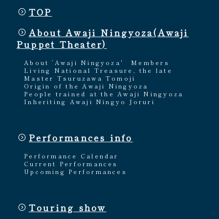
TOP
About Awaji Ningyoza(Awaji
Puppet Theater)
About ’Awaji Ningyoza'
Members
Living National Treasure, the late
Master Tsuruzawa Tomoji
Origin of the Awaji Ningyoza
People trained at the Awaji Ningyoza
Inheriting Awaji Ningyo Joruri
Performances info
Performance Calendar
Current Performances
Upcoming Performances
Touring show