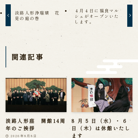
History of Awaji Ningyo Joruri
４月４日に福良マル
Awaji Ningyo Joruri's original
淡路人形浄瑠璃 花
シェがオープンいた
performance
見の庭の巻
します。
Awaji Ningyo Joruri (Puppet
Theater) Spreading
Traditional Performing Arts in
Minami-Awaji City
関連記事
Usage Info
Opening Dates and Admission
Access
Indoor Introduction
Contact Us
淡路人形座 開館14周
8 月 5 日（水）・ 6
FAQ
Email us
Call us
年のご挨拶
日（木）は休館いたし
ます
2026年8月8日