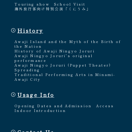
Touring show
School Visit
海外旅行客向け特別公演「くにうみ」
History
Awaji Island and the Myth of the Birth of
the Nation
History of Awaji Ningyo Joruri
Awaji Ningyo Joruri's original
performance
Awaji Ningyo Joruri (Puppet Theater)
Spreading
Traditional Performing Arts in Minami-
Awaji City
Usage Info
Opening Dates and Admission
Access
Indoor Introduction
Contact Us