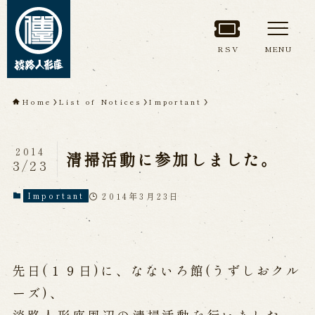
RSV
MENU
TOP
Home
List of Notices
Important
About Awaji
Ningyoza(Awaji Puppet
2014
清掃活動に参加しました。
3/23
Theater)
2014年3月23日
Important
About ’Awaji Ningyoza'
Members
Living National Treasure, the late
Master Tsuruzawa Tomoji
Origin of the Awaji Ningyoza
People trained at the Awaji
先日(１９日)に、なないろ館(うずしおクル
Ningyoza
Inheriting Awaji Ningyo Joruri
ーズ)、