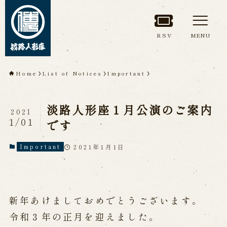
RSV
MENU
TOP
Home
List of Notices
Important
About Awaji
淡路人形座１月公演のご案内
Ningyoza(Awaji Puppet
2021
1/01
です
Theater)
2021年1月1日
Important
About ’Awaji Ningyoza'
Members
Living National Treasure, the late
Master Tsuruzawa Tomoji
Origin of the Awaji Ningyoza
People trained at the Awaji
新年あけましておめでとうございます。
Ningyoza
Inheriting Awaji Ningyo Joruri
令和３年の正月を迎えました。