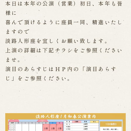
本日は本年の公演（営業）初日、本年も皆
様に
Performances info
喜んで頂けるように座員一同、精進いたし
Performance Calendar
ますので
Current Performances
淡
路人形座を宜しくお願い致します。
Upcoming Performances
上演の詳細は下記チラシをご参照ください
ませ。
Touring show
演目のあらすじはＨＰ内の「演目あらす
じ」をご参照ください。
Touring show
School Visit
海外旅行客向け特別公演「くにうみ」
History
Awaji Island and the Myth of the
Birth of the Nation