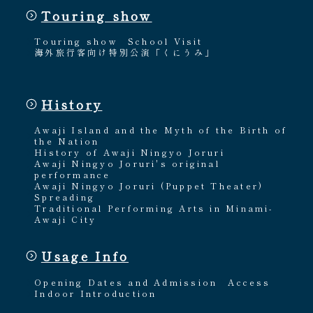
Touring show
Touring show
School Visit
海外旅行客向け特別公演「くにうみ」
History
Awaji Island and the Myth of the Birth of
the Nation
History of Awaji Ningyo Joruri
Awaji Ningyo Joruri's original
performance
Awaji Ningyo Joruri (Puppet Theater)
Spreading
Traditional Performing Arts in Minami-
Awaji City
Usage Info
Opening Dates and Admission
Access
Indoor Introduction