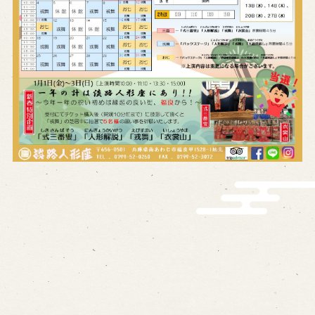
History of Awaji Ningyo Joruri
Awaji Ningyo Joruri's original
performance
Awaji Ningyo Joruri (Puppet
Theater) Spreading
Traditional Performing Arts in
Minami-Awaji City
Usage Info
Opening Dates and Admission
Access
Indoor Introduction
Contact Us
FAQ
Email us
Call us