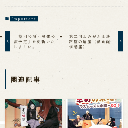
Reservation
Important
Online Reservation
Reservation via e-mail form
Phone Reservations
「特別公演・出張公
第二回よみがえる淡
演予定」を更新いた
路座の遺産（動画配
しました。
信講座）
求人情報
※株式会社うずのくに南あわじの求人情報ページへ移動します
関連記事
関連施設
通販サイトうずのくに
道の駅うずしお
うずの丘大鳴門橋記念館