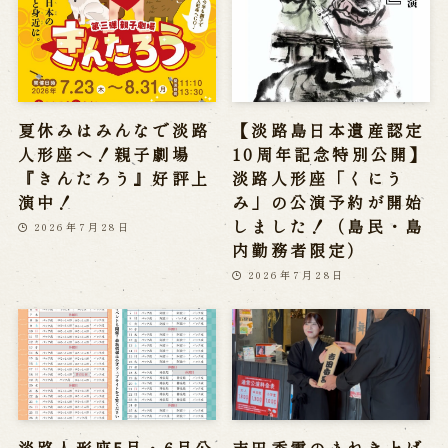
夏休みはみんなで淡路
【淡路島日本遺産認定
人形座へ！親子劇場
10周年記念特別公開】
『きんたろう』好評上
淡路人形座「くにう
演中！
み」の公演予約が開始
しました！（島民・島
2026年7月28日
内勤務者限定）
2026年7月28日