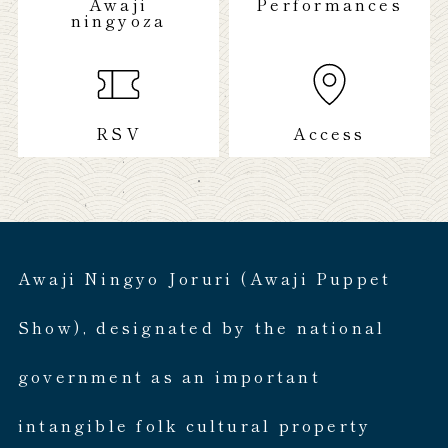
Awaji
Performances
ningyoza
RSV
Access
Awaji Ningyo Joruri (Awaji Puppet
Show), designated by the national
government as an important
intangible folk cultural property