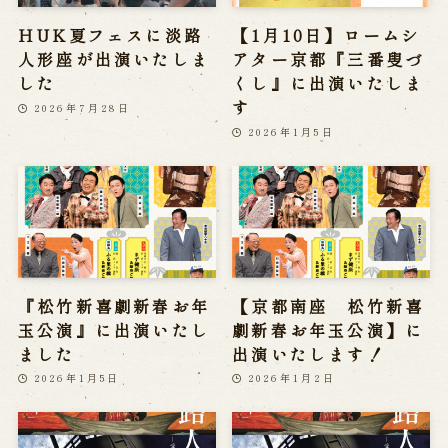
HUK夏フェスに淡路
【1月10日】ロームシ
人形座が出演いたしま
アター京都『三番叟づ
した
くし』に出演いたしま
す
2026年7月28日
2026年1月5日
『松竹新喜劇新春お年
【京都南座 松竹新喜
玉公演』に出演いたし
劇新春お年玉公演】に
ました
出演いたします！
2026年1月5日
2026年1月2日