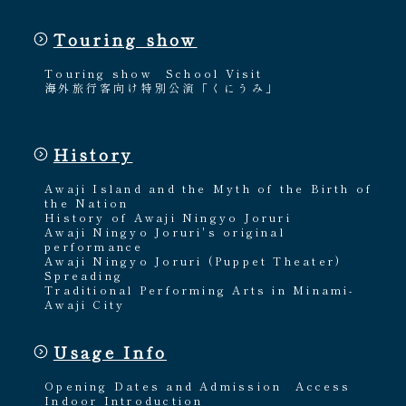
Touring show
Touring show
School Visit
海外旅行客向け特別公演「くにうみ」
History
Awaji Island and the Myth of the Birth of
the Nation
History of Awaji Ningyo Joruri
Awaji Ningyo Joruri's original
performance
Awaji Ningyo Joruri (Puppet Theater)
Spreading
Traditional Performing Arts in Minami-
Awaji City
Usage Info
Opening Dates and Admission
Access
Indoor Introduction