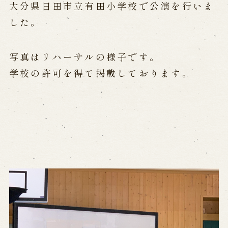
大分県日田市立有田小学校で公演を行いま
した。
Performances info
Performance Calendar
写真はリハーサルの様子です。
Current Performances
Upcoming Performances
学校の許可を得て掲載しております。
Touring show
Touring show
School Visit
海外旅行客向け特別公演「くにうみ」
History
Awaji Island and the Myth of the
Birth of the Nation