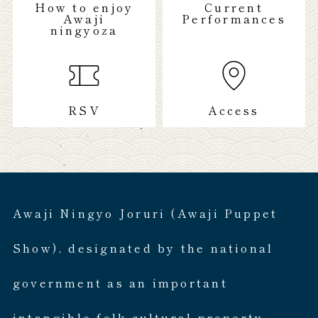
How to enjoy
Current
Awaji
Performances
ningyoza
RSV
Access
Awaji Ningyo Joruri (Awaji Puppet
Show), designated by the national
government as an important
intangible folk cultural property