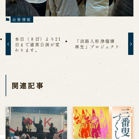
Reservation
出張情報
Online Reservation
Reservation via e-mail form
Phone Reservations
本日（８日）より21
「淡路人形浄瑠璃
日まで通常公演が変
再生」プロジェクト
わります。
求人情報
※株式会社うずのくに南あわじの求人情報ページへ移動します
関連記事
関連施設
通販サイトうずのくに
道の駅うずしお
うずの丘大鳴門橋記念館