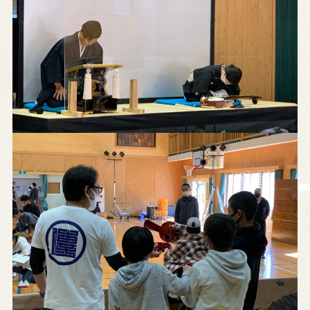
History of Awaji Ningyo Joruri
Awaji Ningyo Joruri's original
performance
Awaji Ningyo Joruri (Puppet
Theater) Spreading
Traditional Performing Arts in
Minami-Awaji City
Usage Info
Opening Dates and Admission
Access
Indoor Introduction
Contact Us
FAQ
Email us
Call us