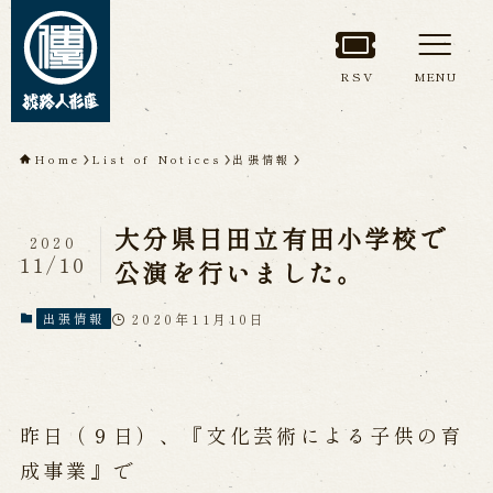
RSV
MENU
TOP
Home
List of Notices
出張情報
About Awaji
大分県日田立有田小学校で
Ningyoza(Awaji Puppet
2020
11/10
公演を行いました。
Theater)
2020年11月10日
出張情報
About ’Awaji Ningyoza'
Members
Living National Treasure, the late
Master Tsuruzawa Tomoji
Origin of the Awaji Ningyoza
People trained at the Awaji
昨日（９日）、『文化芸術による子供の育
Ningyoza
Inheriting Awaji Ningyo Joruri
成事業』で