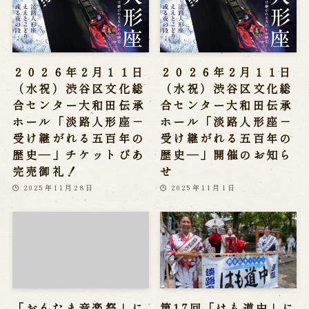
２０２６年２月１１日
２０２６年２月１１日
（水祝）渋谷区文化総
（水祝）渋谷区文化総
合センター大和田伝承
合センター大和田伝承
ホール「淡路人形座－
ホール「淡路人形座－
受け継がれる五百年の
受け継がれる五百年の
歴史―」チケットぴあ
歴史―」開催のお知ら
完売御礼！
せ
2025年11月28日
2025年11月1日
「おんたま音楽祭」に
第17回「はも道中」に