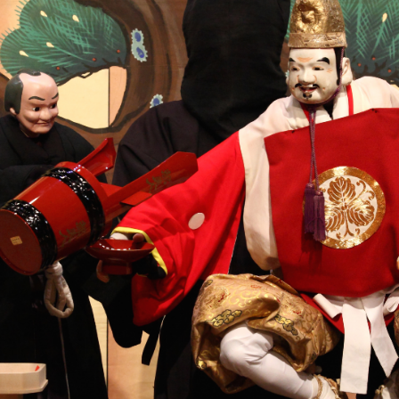
 in Minami-Awaji