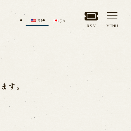
EN
JA
RSV
MENU
nd Admission
Access
ion
ります。
all us