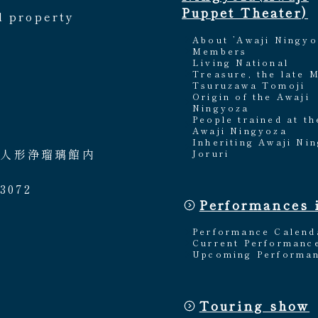
Puppet Theater)
l property
About ’Awaji Ningyo
Members
Living National
Treasure, the late 
Tsuruzawa Tomoji
Origin of the Awaji
Ningyoza
People trained at th
Awaji Ningyoza
Inheriting Awaji Ni
路人形浄瑠璃館内
Joruri
3072
Performances 
Performance Calend
Current Performanc
Upcoming Performa
Touring show