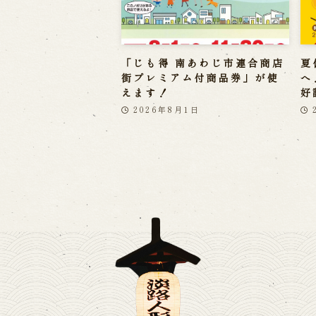
「じも得 南あわじ市連合商店
夏
街プレミアム付商品券」が使
へ
えます！
好
2026年8月1日