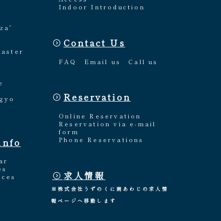
Indoor Introduction
za'
Contact Us
Master
FAQ
Email us
Call us
e
Reservation
ngyo
Online Reservation
Reservation via e-mail
form
Phone Reservations
info
ar
es
求人情報
nces
※株式会社うずのくに南あわじの求人情
報ページへ移動します