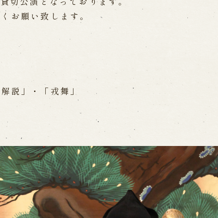
み貸切公演となっております。
Online Reservati
しくお願い致します。
Reservation via e
ent Performances
Phone Reservatio
求人情報
形解説」・「戎舞」
※株式会社うずのくに南あわじ
」
関連施設
通販サイトうずのくに
道の駅うずしお
 the Birth of the
うずの丘大鳴門橋記念
ri
nal performance
 Theater) Spreading