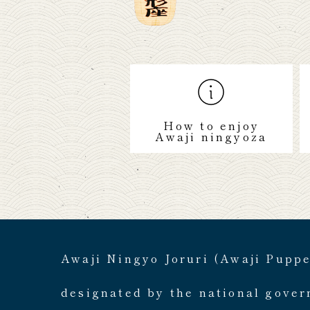
How to enjoy
Awaji ningyoza
Awaji Ningyo Joruri (Awaji Pupp
designated by the national gove