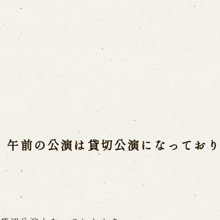
Usage Info
a(Awaji Puppet
Opening Dates a
Indoor Introduct
mbers
he late Master
、午前の公演は貸切公演になってお
Contact Us
a
FAQ
Email us
C
 Ningyoza
ri
Reservation