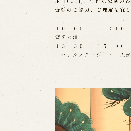
Performances info
本日(５日)、午前の公演の
皆様のご協力、ご理解を宜
Performance Calendar
Curr
Upcoming Performances
１０：００ １１：１０
貸切公演
Touring show
１３：３０ １５：００
「バックステージ」・「人
Touring show
School Visit
海外旅行客向け特別公演「くにうみ
History
Awaji Island and the Myth of
Nation
History of Awaji Ningyo Joru
Awaji Ningyo Joruri's origi
Awaji Ningyo Joruri (Puppet