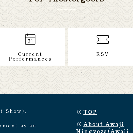
Current
RSV
Performances
et Show),
TOP
About Awaji
rnment as an
Ningyoza(Awaji