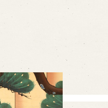
on
-mail form
ns
の求人情報ページへ移動します
館