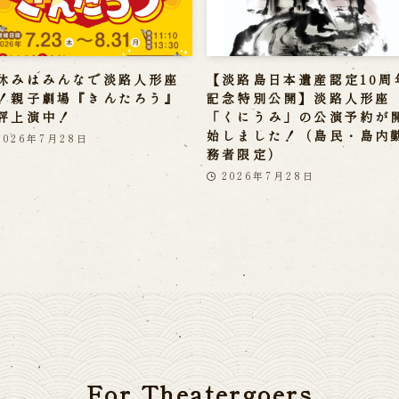
休みはみんなで淡路人形座
【淡路島日本遺産認定10周
！親子劇場『きんたろう』
記念特別公開】淡路人形座
評上演中！
「くにうみ」の公演予約が
始しました！（島民・島内
2026年7月28日
務者限定）
2026年7月28日
For Theatergoers