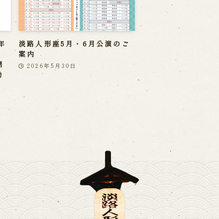
年
淡路人形座5月・6月公演のご
案内
開
2026年5月30日
勤