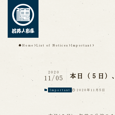
TOP
Home
List of Notices
Important
About Awaji Ningyoz
Theater)
About ’Awaji Ningyoza'
Me
2020
Living National Treasure, t
本日（５日）
11/05
Tsuruzawa Tomoji
Origin of the Awaji Ningyoz
People trained at the Awaji
2020年11月5日
Important
Inheriting Awaji Ningyo Joru