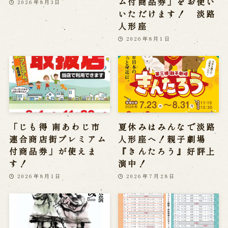
ム付商品券」をお使い
2026年8月3日
いただけます！ 淡路
人形座
2026年8月1日
「じも得 南あわじ市
夏休みはみんなで淡路
連合商店街プレミアム
人形座へ！親子劇場
付商品券」が使えま
『きんたろう』好評上
す！
演中！
2026年8月1日
2026年7月28日