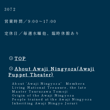
3072
営業時間／9:00〜17:00
定休日／毎週水曜他、臨時休館あり
TOP
About Awaji Ningyoza(Awaji
Puppet Theater)
About ’Awaji Ningyoza'
Members
Living National Treasure, the late
Master Tsuruzawa Tomoji
Origin of the Awaji Ningyoza
People trained at the Awaji Ningyoza
Inheriting Awaji Ningyo Joruri