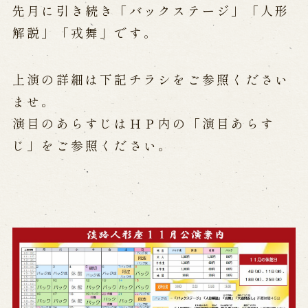
先月に引き続き「バックステージ」「人形
解説」「戎舞」です。
Performances info
Performance Calendar
上演の詳細は下記チラシをご参照ください
Current Performances
Upcoming Performances
ませ。
演目のあらすじはＨＰ内の「演目あらす
じ」をご参照ください。
Touring show
Touring show
School Visit
海外旅行客向け特別公演「くにうみ」
History
Awaji Island and the Myth of the
Birth of the Nation