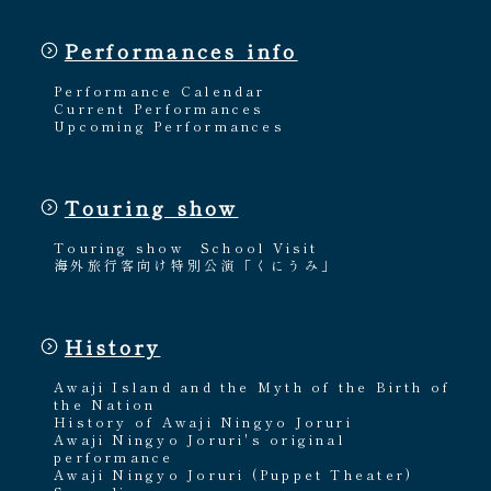
Performances info
Performance Calendar
Current Performances
Upcoming Performances
Touring show
Touring show
School Visit
海外旅行客向け特別公演「くにうみ」
History
Awaji Island and the Myth of the Birth of
the Nation
History of Awaji Ningyo Joruri
Awaji Ningyo Joruri's original
performance
Awaji Ningyo Joruri (Puppet Theater)