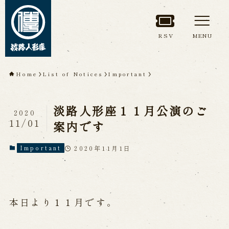
RSV
MENU
TOP
Home
List of Notices
Important
About Awaji
淡路人形座１１月公演のご
Ningyoza(Awaji Puppet
2020
11/01
案内です
Theater)
2020年11月1日
Important
About ’Awaji Ningyoza'
Members
Living National Treasure, the late
Master Tsuruzawa Tomoji
Origin of the Awaji Ningyoza
People trained at the Awaji
本日より１１月です。
Ningyoza
Inheriting Awaji Ningyo Joruri