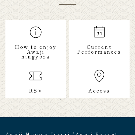
How to enjoy
Current
Awaji
Performances
ningyoza
RSV
Access
Awaji Ningyo Joruri (Awaji Puppet