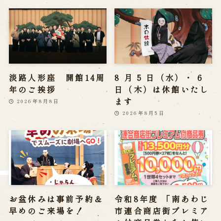
Reservation
Online Reservation
Reservation via e-mail form
Phone Reservations
淡路人形座 開館14周
8 月 5 日（水）・ 6
年のご挨拶
日（木）は休館いたし
ます
求人情報
2026年8月8日
2026年8月5日
※株式会社うずのくに南あわじの求人情報ページへ移動します
関連施設
通販サイトうずのくに
道の駅うずしお
お盆休みは事前予約＆
令和8年度 「南あわじ
うずの丘大鳴門橋記念館
早めのご来場を！
市連合商店街プレミア