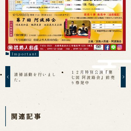
History of Awaji Ningyo Joruri
Awaji Ningyo Joruri's original
performance
Awaji Ningyo Joruri (Puppet
Theater) Spreading
Traditional Performing Arts in
Minami-Awaji City
Important
Usage Info
Opening Dates and Admission
１２月特別公演『第
清掃活動を行いまし
Access
Indoor Introduction
七回 阿波路会』前売
た。
り券発中
Contact Us
関連記事
FAQ
Email us
Call us