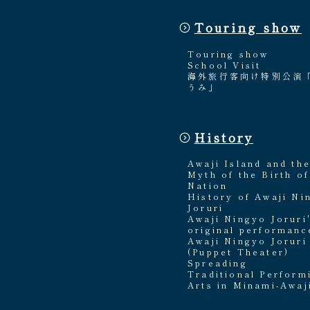
Touring show
Touring show
School Visit
海外旅行客向け特別公演
うみ」
History
Awaji Island and th
Myth of the Birth of
Nation
History of Awaji Ni
Joruri
Awaji Ningyo Joruri
original performanc
Awaji Ningyo Joruri
(Puppet Theater)
Spreading
Traditional Perform
Arts in Minami-Awaj