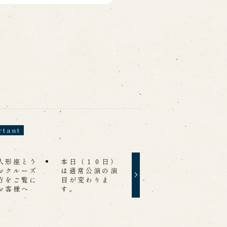
rtant
人形座とう
本日（１０日）
おクルーズ
は通常公演の演
方をご覧に
目が変わりま
お客様へ
す。