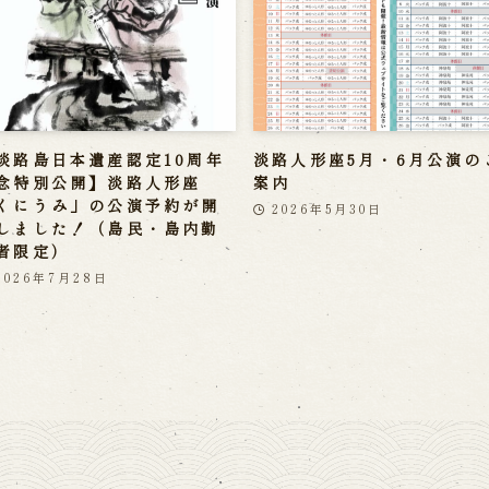
淡路島日本遺産認定10周年
淡路人形座5月・6月公演の
念特別公開】淡路人形座
案内
くにうみ」の公演予約が開
2026年5月30日
しました！（島民・島内勤
者限定）
2026年7月28日