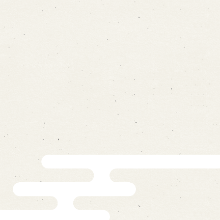
on
-mail form
ns
の求人情報ページへ移動します
館