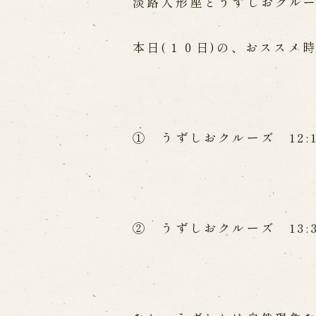
Performances info
淡路人形座とうずしおクル
Performance Calendar
Curr
本日(１０日)の、おススメ
Upcoming Performances
Touring show
① うずしおクルーズ 12:10
Touring show
School Visit
海外旅行客向け特別公演「くにうみ
History
② うずしおクルーズ 13:30
Awaji Island and the Myth of
Nation
History of Awaji Ningyo Joru
Awaji Ningyo Joruri's origi
Awaji Ningyo Joruri (Puppet