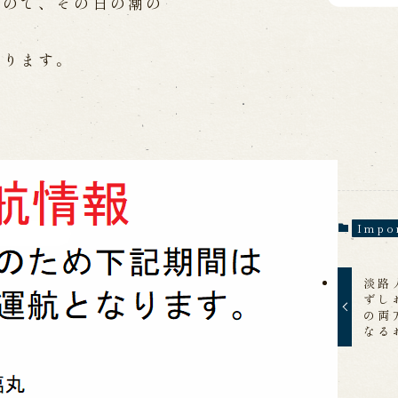
なので、その日の潮の
 in Minami-Awaji
わります。
Impo
淡路
ずし
の両
なる