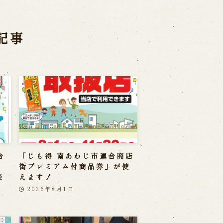
記事
合
「じも得 南あわじ市連合商店
」
街プレミアム付商品券」が使
淡
えます！
2026年8月1日