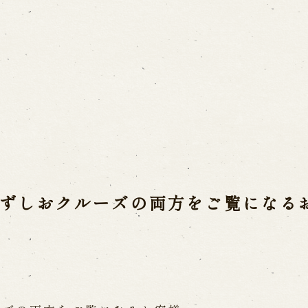
Usage Info
a(Awaji Puppet
Opening Dates a
Indoor Introduct
mbers
he late Master
ずしおクルーズの両方をご覧になる
Contact Us
a
FAQ
Email us
C
 Ningyoza
ri
Reservation