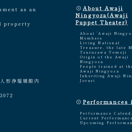
About Awaji
rnment as an
Ningyoza(Awaji
Puppet Theater)
l property
About ’Awaji Ningyo
Members
Living National
Treasure, the late 
Tsuruzawa Tomoji
Origin of the Awaji
Ningyoza
People trained at th
Awaji Ningyoza
Inheriting Awaji Ni
路人形浄瑠璃館内
Joruri
3072
Performances 
Performance Calend
Current Performanc
Upcoming Performa