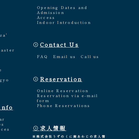
Opening Dates and
Admission
Access
Indoor Introduction
za'
Contact Us
Master
FAQ
Email us
Call us
e
Reservation
ngyo
Online Reservation
Reservation via e-mail
form
Phone Reservations
info
ar
es
求人情報
nces
※株式会社うずのくに南あわじの求人情