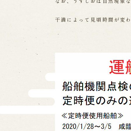
なお、うずしおは自然現象
Traditional Performing Arts
City
干満によって見頃時間が変