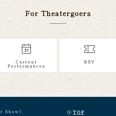
For Theatergoers
Current
RSV
Performances
et Show),
TOP