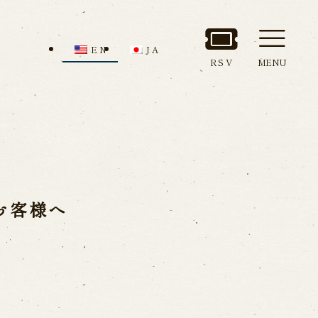
EN
JA
RSV
MENU
nd Admission
Access
ion
お客様へ
all us