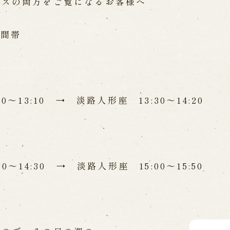
ーズの両方をご覧になるお客様へ
Online Reservati
Reservation via e
ent Performances
Phone Reservatio
時間帯
求人情報
※株式会社うずのくに南あわじ
～13:10 → 淡路人形座 13:30～14:20
」
関連施設
通販サイトうずのくに
～14:30 → 淡路人形座 15:00～15:50
道の駅うずしお
 the Birth of the
うずの丘大鳴門橋記念
ri
nal performance
 Theater) Spreading