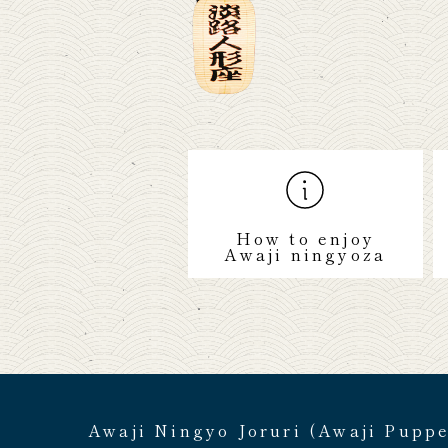
How to enjoy
Awaji ningyoza
Awaji Ningyo Joruri (Awaji Pupp