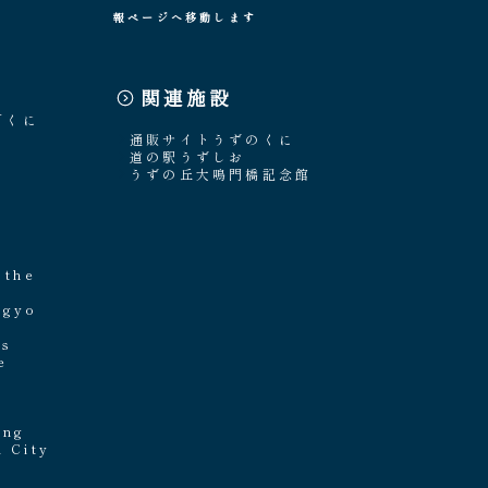
報ページへ移動します
関連施設
「くに
通販サイトうずのくに
道の駅うずしお
うずの丘大鳴門橋記念館
e
 the
ngyo
's
e
ing
i City