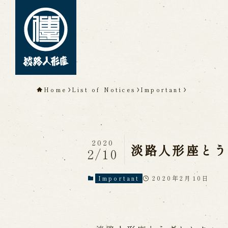
TOP
Home
List of Notices
Important
About Awaji Ningyoz
Theater)
About ’Awaji Ningyoza'
Me
2020
Living National Treasure, t
淡路人形座とう
2/10
Tsuruzawa Tomoji
Origin of the Awaji Ningyoz
People trained at the Awaji
2020年2月10日
Important
Inheriting Awaji Ningyo Joru