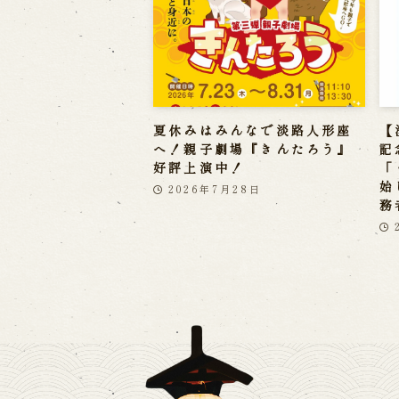
夏休みはみんなで淡路人形座
【
へ！親子劇場『きんたろう』
記
好評上演中！
「
始
2026年7月28日
務