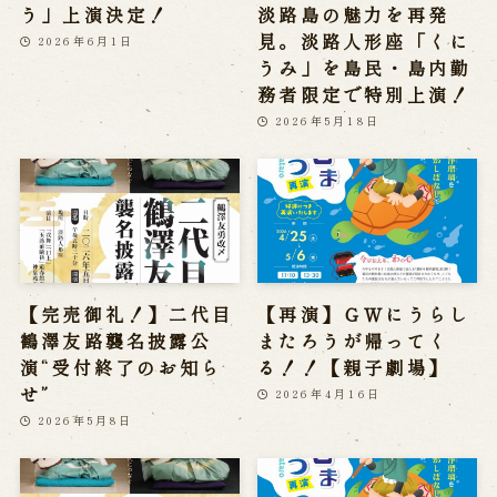
う」上演決定！
淡路島の魅力を再発
見。淡路人形座「くに
2026年6月1日
うみ」を島民・島内勤
務者限定で特別上演！
2026年5月18日
【完売御礼！】二代目
【再演】ＧＷにうらし
鶴澤友路襲名披露公
またろうが帰ってく
演“受付終了のお知ら
る！！【親子劇場】
せ”
2026年4月16日
2026年5月8日