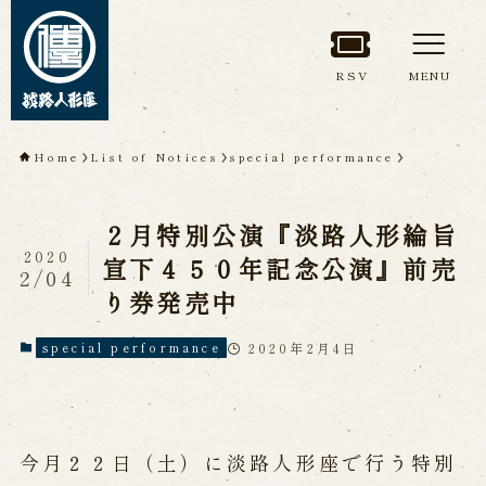
RSV
MENU
TOP
Home
List of Notices
special performance
About Awaji
２月特別公演『淡路人形綸旨
Ningyoza(Awaji Puppet
2020
宣下４５０年記念公演』前売
Theater)
2/04
り券発売中
About ’Awaji Ningyoza'
Members
Living National Treasure, the late
2020年2月4日
special performance
Master Tsuruzawa Tomoji
Origin of the Awaji Ningyoza
People trained at the Awaji
Ningyoza
Inheriting Awaji Ningyo Joruri
今月２２日（土）に淡路人形座で行う特別