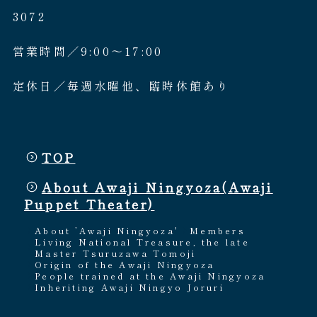
3072
営業時間／9:00〜17:00
定休日／毎週水曜他、臨時休館あり
TOP
About Awaji Ningyoza(Awaji
Puppet Theater)
About ’Awaji Ningyoza'
Members
Living National Treasure, the late
Master Tsuruzawa Tomoji
Origin of the Awaji Ningyoza
People trained at the Awaji Ningyoza
Inheriting Awaji Ningyo Joruri