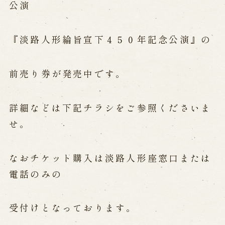
公演
Performances info
『淡路人形綸旨宣下４５０年記念公演』の
Performance Calendar
Current Performances
Upcoming Performances
前売り券が発売中です。
詳細などは下記チラシをご参照くださいま
Touring show
せ。
Touring show
School Visit
海外旅行客向け特別公演「くにうみ」
なおチケット購入は淡路人形座窓口または
電話のみの
History
受付けとなっております。
Awaji Island and the Myth of the
Birth of the Nation