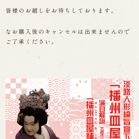
History of Awaji Ningyo Joruri
皆様のお越しをお待ちしております。
Awaji Ningyo Joruri's original
performance
Awaji Ningyo Joruri (Puppet
なお購入後のキャンセルは出来ませんので
Theater) Spreading
Traditional Performing Arts in
ご了承ください。
Minami-Awaji City
Usage Info
Opening Dates and Admission
Access
Indoor Introduction
Contact Us
FAQ
Email us
Call us