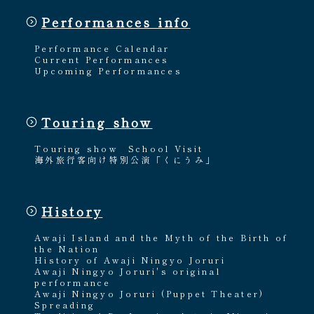
Performances info
Performance Calendar
Current Performances
Upcoming Performances
Touring show
Touring show
School Visit
海外旅行客向け特別公演「くにうみ」
History
Awaji Island and the Myth of the Birth of
the Nation
History of Awaji Ningyo Joruri
Awaji Ningyo Joruri's original
performance
Awaji Ningyo Joruri (Puppet Theater)
Spreading