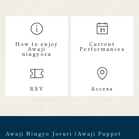
How to enjoy
Current
Awaji
Performances
ningyoza
RSV
Access
Awaji Ningyo Joruri (Awaji Puppet