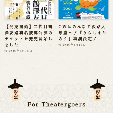
【発売開始】二代目鶴
GWはみんなで淡路人
澤友路襲名披露公演の
形座へ！『うらしまた
チケットを発売開始し
ろう』再演決定！
ました
2026年3月10日
2026年4月16日
For Theatergoers