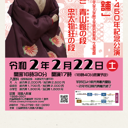
Reservation
Online Reservation
Reservation via e-mail form
Phone Reservations
求人情報
※株式会社うずのくに南あわじの求人情報ページへ移動します
関連施設
通販サイトうずのくに
道の駅うずしお
うずの丘大鳴門橋記念館