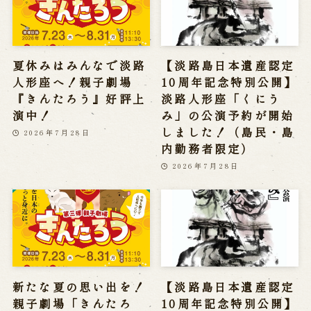
夏休みはみんなで淡路
【淡路島日本遺産認定
人形座へ！親子劇場
10周年記念特別公開】
『きんたろう』好評上
淡路人形座「くにう
演中！
み」の公演予約が開始
しました！（島民・島
2026年7月28日
内勤務者限定）
2026年7月28日
新たな夏の思い出を！
【淡路島日本遺産認定
親子劇場「きんたろ
10周年記念特別公開】