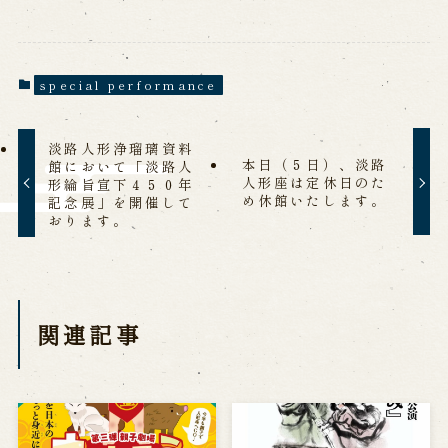
special performance
淡路人形浄瑠璃資料
本日（５日）、淡路
館において「淡路人
人形座は定休日のた
形綸旨宣下４５０年
め休館いたします。
記念展」を開催して
おります。
関連記事