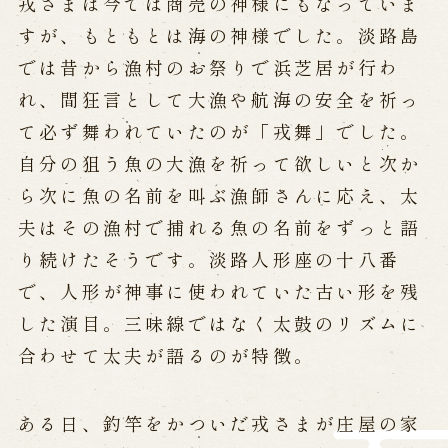
戎さまは今では商売の神様にもなっていま
Reservation
すが、もともとは海の神様でした。淡路島
では昔から漁村のお祭りで浜芝居が行わ
Online Reservation
れ、間狂言として大漁や航海の安全を祈っ
Reservation via e-mail form
Phone Reservations
て必ず舞われていたのが「戎舞」でした。
自分の狙う魚の大漁を祈って欲しいと次か
ら次に魚の名前を叫ぶ漁師さんに応え、太
求人情報
夫はその漁村で捕れる魚の名前をずっと語
※株式会社うずのくに南あわじの求人情報ページへ移動します
り続けたそうです。淡路人形座の十八番
で、人形が神事に使われていた古い形を残
した演目。三味線ではなく太鼓のリズムに
関連施設
合わせて太夫が語るのが特徴。
通販サイトうずのくに
道の駅うずしお
うずの丘大鳴門橋記念館
ある日、釣竿をかついだ戎さまが庄屋の家