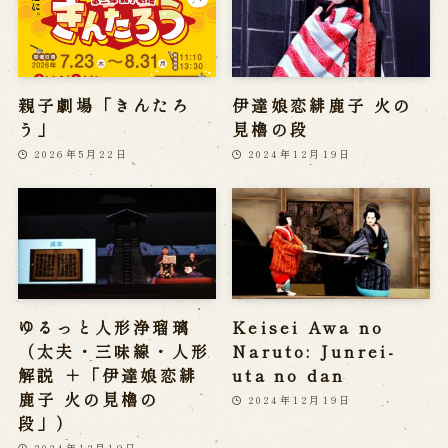
親子劇場「きんたろ
伊達娘恋緋鹿子 火の
う」
見櫓の段
2026年5月22日
2024年12月19日
ゆるっと人形浄瑠璃
Keisei Awa no
（太夫・三味線・人形
Naruto: Junrei-
解説 ＋「伊達娘恋緋
uta no dan
鹿子 火の見櫓の
2024年12月19日
段」）
2024年12月19日