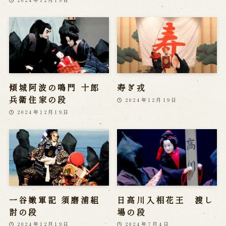
傾城阿波の鳴門 十郎
寿ぎ戎
兵衛住家の段
2024年12月19日
2024年12月19日
一谷嫩軍記 須磨浦組
日高川入相花王 渡し
討の段
場の段
2024年12月19日
2024年7月4日