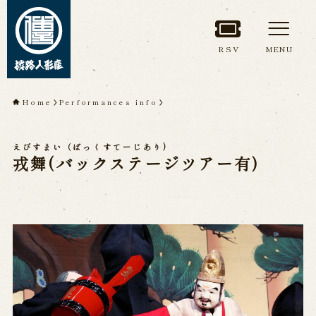
RSV
MENU
TOP
Home
Performances info
About Awaji
えびすまい（ばっくすてーじあり)
Ningyoza(Awaji Puppet
戎舞(バックステージツアー有)
Theater)
About ’Awaji Ningyoza'
Members
Living National Treasure, the late
Master Tsuruzawa Tomoji
Origin of the Awaji Ningyoza
People trained at the Awaji
Ningyoza
Inheriting Awaji Ningyo Joruri