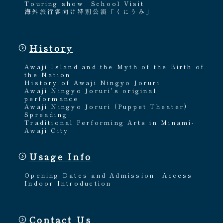
Touring show
School Visit
海外旅行客向け特別公演「くにうみ」
History
Awaji Island and the Myth of the Birth of
the Nation
History of Awaji Ningyo Joruri
Awaji Ningyo Joruri's original
performance
Awaji Ningyo Joruri (Puppet Theater)
Spreading
Traditional Performing Arts in Minami-
Awaji City
Usage Info
Opening Dates and Admission
Access
Indoor Introduction
Contact Us