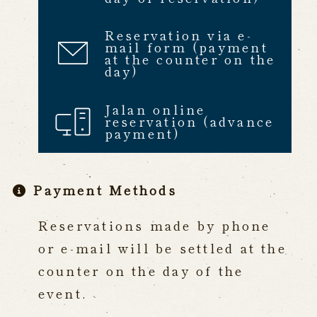
Reservation via e-
mail form (payment
at the counter on the
day)
Jalan online
reservation (advance
payment)
Payment Methods
Reservations made by phone
or e-mail will be settled at the
counter on the day of the
event.