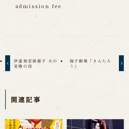
admission fee
伊達娘恋緋鹿子 火の
親子劇場「きんたろ
見櫓の段
う」
関連記事