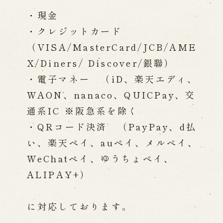
・現金
・クレジットカード
（VISA/MasterCard/JCB/AME
X/Diners/ Discover/銀聯）
・電子マネー （iD、楽天エディ、
WAON、nanaco、QUICPay、交
通系IC ※阪急系を除く
・QRコード決済 （PayPay、d払
い、楽天ペイ、auペイ、メルペイ、
WeChatペイ、ゆうちょペイ、
ALIPAY+）
に対応しております。