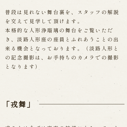
History of Awaji Ningyo Joruri
Awaji Ningyo Joruri's original
普段は見れない舞台裏を、スタッフの解説
performance
を交えて見学して頂けます。
Awaji Ningyo Joruri (Puppet
Theater) Spreading
本格的な人形浄瑠璃の舞台をご覧いただ
Traditional Performing Arts in
き、淡路人形座の座員とふれあうことの出
Minami-Awaji City
来る機会となっております。（淡路人形と
Usage Info
の記念撮影は、お手持ちのカメラでの撮影
となります）
Opening Dates and Admission
Access
Indoor Introduction
Contact Us
「戎舞」
FAQ
Email us
Call us