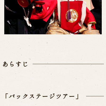
Performances info
Performance Calendar
Current Performances
Upcoming Performances
Touring show
あらすじ
Touring show
School Visit
海外旅行客向け特別公演「くにうみ」
History
「バックステージツアー」
Awaji Island and the Myth of the
Birth of the Nation